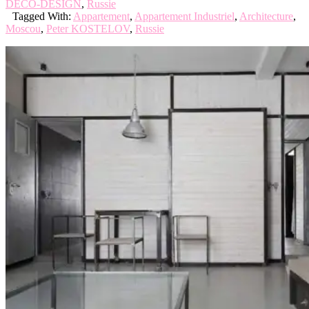
DECO-DESIGN
,
Russie
Tagged With:
Appartement
,
Appartement Industriel
,
Architecture
,
Moscou
,
Peter KOSTELOV
,
Russie