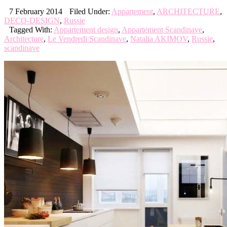
7 February 2014
Filed Under:
Appartement
,
ARCHITECTURE
,
DECO-DESIGN
,
Russie
Tagged With:
Appartement design
,
Appartement Scandinave
,
Architecture
,
Le Vendredi Scandinave
,
Natalia AKIMOV
,
Russie
,
scandinave