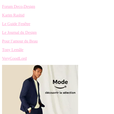
Forum Deco-Design
Karim Rashid
Le Guide Fenêtre
Le Journal du Design
Pour l’amour du Beau
Tony Lemâle
VeryGoodLord