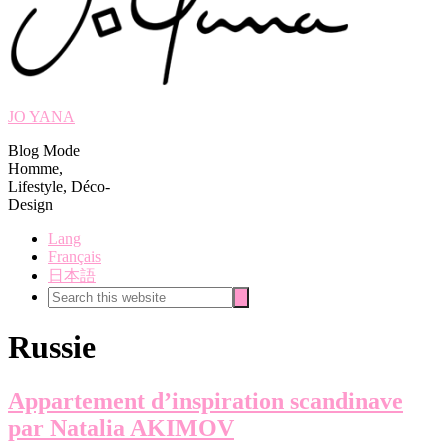
JO YANA
Blog Mode
Homme,
Lifestyle, Déco-
Design
Lang
Français
日本語
Search
Search
this
website
Russie
Appartement d’inspiration scandinave
par Natalia AKIMOV