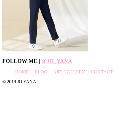
Footer
FOLLOW ME |
@JO_YANA
HOME
BLOG
ART GALLERY
CONTACT
© 2019 JO YANA