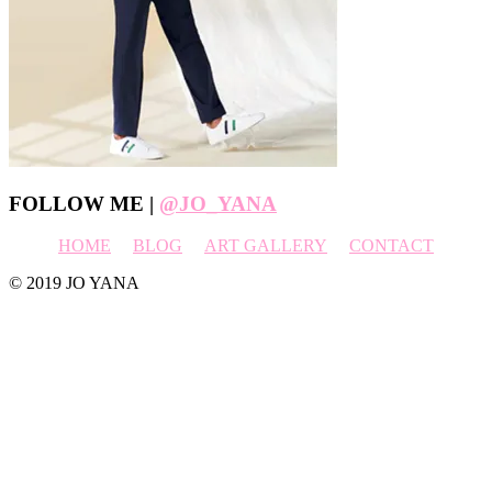
Footer
FOLLOW ME |
@JO_YANA
HOME
BLOG
ART GALLERY
CONTACT
© 2019 JO YANA