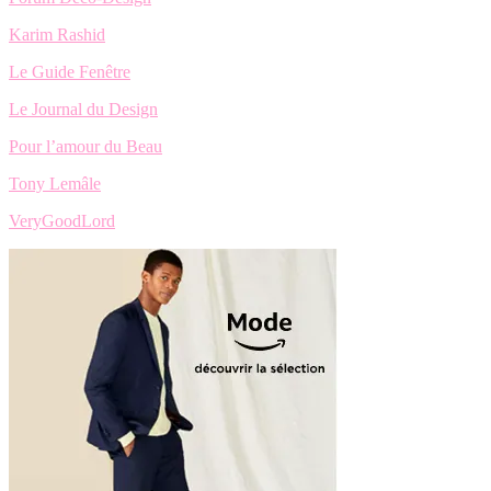
Karim Rashid
Le Guide Fenêtre
Le Journal du Design
Pour l’amour du Beau
Tony Lemâle
VeryGoodLord