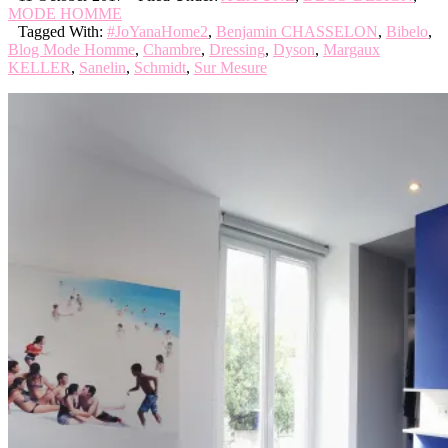
MODE HOMME
Tagged With:
#JoYanaHome2
,
Benjamin CHASSELON
,
Bibelo
,
Blog Mode Homme
,
Chambre
,
Dressing
,
Dyson
,
Margaux
KELLER
,
Sanelin
,
Schmidt
,
Sur Mesure