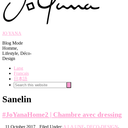
JO YANA
Blog Mode
Homme,
Lifestyle, Déco-
Design
Lang
Français
日本語
Search
Search
this
website
Sanelin
#JoYanaHome2 | Chambre avec dressing
11 October 2017
Filed Under:
A LA UNE
,
DECO-DESIGN
,