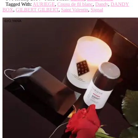
Tagged With:
AURIEGE
,
Cousu de fil blanc
,
Dandy
,
DANDY
BOX
,
GILBERT GILBERT
,
Saint Valentin
,
Signal