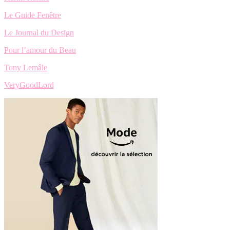
Le Guide Fenêtre
Le Journal du Design
Pour l’amour du Beau
Tony Lemâle
VeryGoodLord