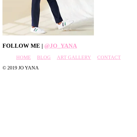
Footer
FOLLOW ME |
@JO_YANA
HOME
BLOG
ART GALLERY
CONTACT
© 2019 JO YANA