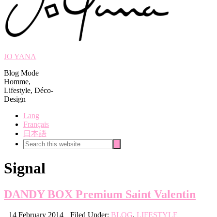
JO YANA
Blog Mode
Homme,
Lifestyle, Déco-
Design
Lang
Français
日本語
Search
Search
this
website
Signal
DANDY BOX Premium Saint Valentin
14 February 2014
Filed Under:
BLOG
,
LIFESTYLE