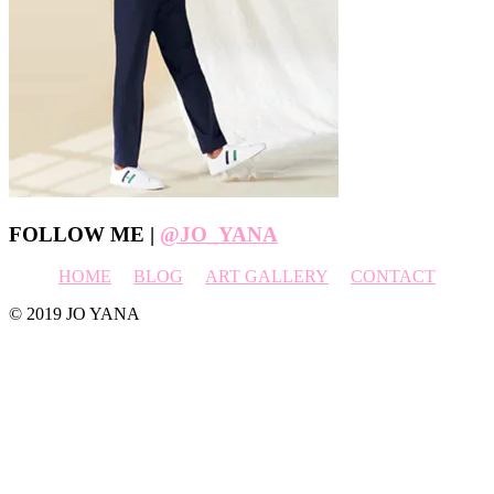
Footer
FOLLOW ME |
@JO_YANA
HOME
BLOG
ART GALLERY
CONTACT
© 2019 JO YANA