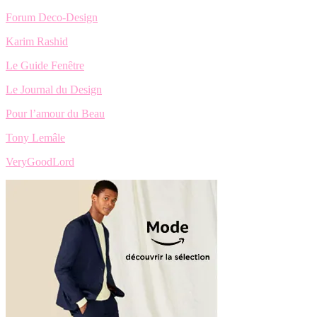
Forum Deco-Design
Karim Rashid
Le Guide Fenêtre
Le Journal du Design
Pour l’amour du Beau
Tony Lemâle
VeryGoodLord