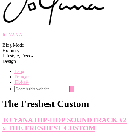
JO YANA
Blog Mode
Homme,
Lifestyle, Déco-
Design
Lang
Français
日本語
Search
Search
this
website
The Freshest Custom
JO YANA HIP-HOP SOUNDTRACK #2
x THE FRESHEST CUSTOM