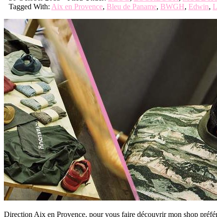
Tagged With:
Aix en Provence
,
Bleu de Paname
,
BWGH
,
Edwin
,
L
Direction Aix en Provence, pour vous faire découvrir mon shop préféré d