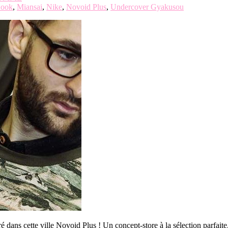
ook
,
Miansai
,
Nike
,
Novoid Plus
,
Undercover Gyakusou
ans cette ville Novoid Plus ! Un concept-store à la sélection parfaite, 