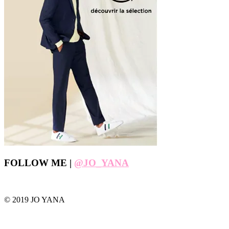
Footer
FOLLOW ME |
@JO_YANA
© 2019 JO YANA