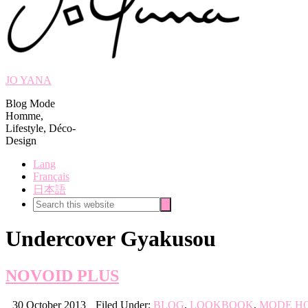
JO YANA
Blog Mode
Homme,
Lifestyle, Déco-
Design
Lang
Français
日本語
Search
Search
this
website
Undercover Gyakusou
NOVOID PLUS
30 October 2013
Filed Under:
BLOG
,
LOOKBOOK
,
MODE H