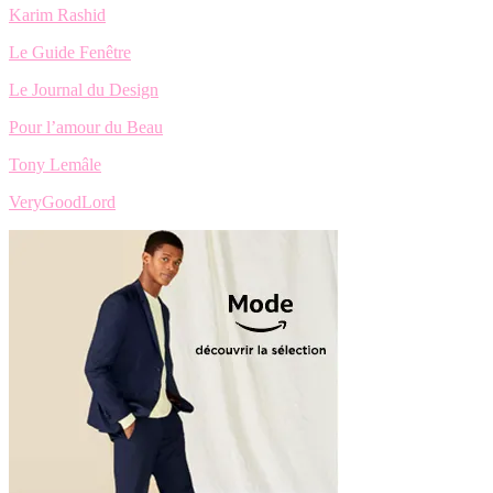
Karim Rashid
Le Guide Fenêtre
Le Journal du Design
Pour l’amour du Beau
Tony Lemâle
VeryGoodLord