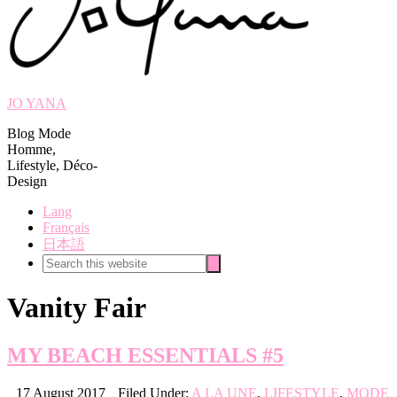
JO YANA
Blog Mode
Homme,
Lifestyle, Déco-
Design
Lang
Français
日本語
Search
Search
this
website
Vanity Fair
MY BEACH ESSENTIALS #5
17 August 2017
Filed Under:
A LA UNE
,
LIFESTYLE
,
MODE