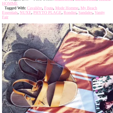
HOMME
Tagged With:
Cavalière
,
Fouta
,
Mode Homme
,
My Beach
Essentials
,
NUXE
,
PHYTO PLAGE
,
Rondini
,
Sandales
,
Vanity
Fair