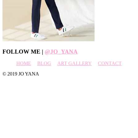
Footer
FOLLOW ME |
@JO_YANA
HOME
BLOG
ART GALLERY
CONTACT
© 2019 JO YANA