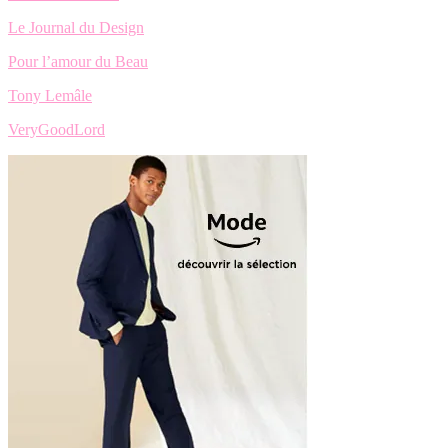
Le Journal du Design
Pour l’amour du Beau
Tony Lemâle
VeryGoodLord