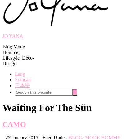
JO YANA
Blog Mode
Homme,
Lifestyle, Déco-
Design
Lang
Français
日本語
Search
Search
this
website
Waiting For The Sün
CAMO
27 January 2015
Filed Under:
BLOG
,
MODE HOMME