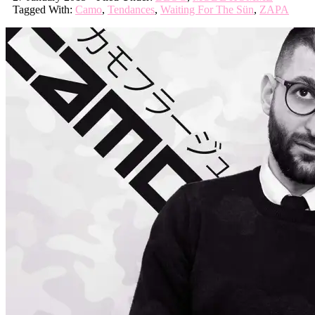
Tagged With:
Camo
,
Tendances
,
Waiting For The Sün
,
ZAPA