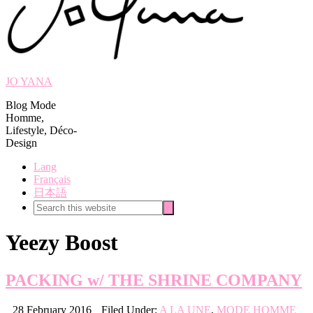
JO YANA
Blog Mode
Homme,
Lifestyle, Déco-
Design
Lang
Français
日本語
Search
Search
this
website
Yeezy Boost
PACKING w/ THE SHRINE COMPANY
28 February 2016
Filed Under:
A LA UNE
,
MODE HOMME