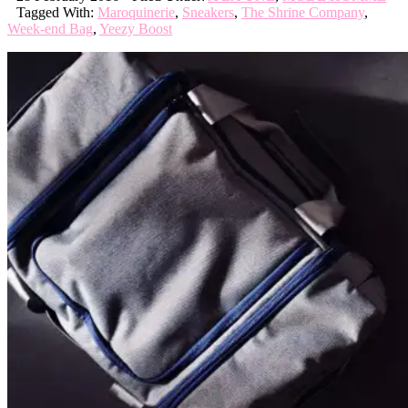
Tagged With:
Maroquinerie
,
Sneakers
,
The Shrine Company
,
Week-end Bag
,
Yeezy Boost