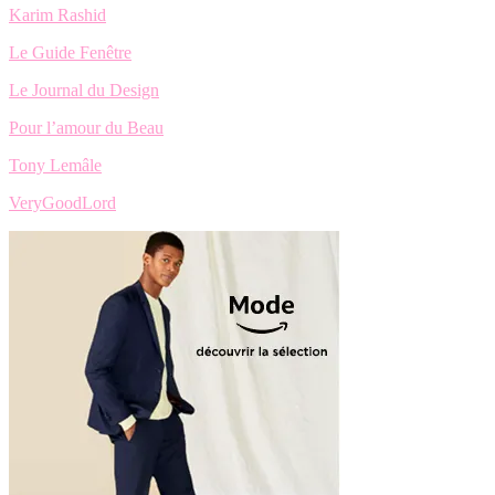
Karim Rashid
Le Guide Fenêtre
Le Journal du Design
Pour l’amour du Beau
Tony Lemâle
VeryGoodLord