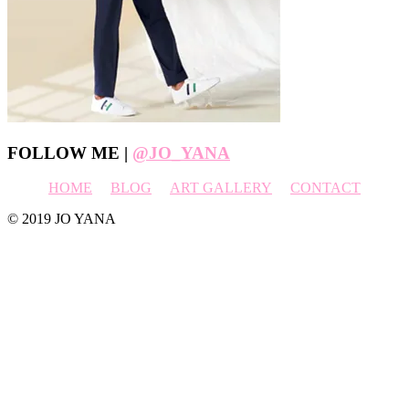
Footer
FOLLOW ME |
@JO_YANA
HOME
BLOG
ART GALLERY
CONTACT
© 2019 JO YANA