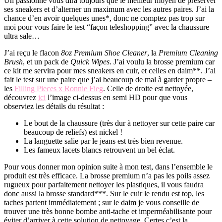
Un passionné vous dira toujours que le meilleur moyen de préserver
ses sneakers et d’alterner un maximum avec les autres paires. J’ai la
chance d’en avoir quelques unes*, donc ne comptez pas trop sur
moi pour vous faire le test “façon teleshopping” avec la chaussure
ultra sale…
J’ai reçu le flacon
8oz Premium Shoe Cleaner
, la
Premium Cleaning
Brush
, et un pack de
Quick Wipes
. J’ai voulu la brosse premium car
ce kit me servira pour mes sneakers en cuir, et celles en daim**. J’ai
fait le test sur une paire que j’ai beaucoup de mal à garder propre –
les
Filling Pieces x Ronnie Fieg
. Celle de droite est nettoyée,
découvrez
ici
l’image ci-dessus en semi HD pour que vous
observiez les détails du résultat :
Le bout de la chaussure (très dur à nettoyer sur cette paire car
beaucoup de reliefs) est nickel !
La languette salie par le jeans est très bien revenue.
Les fameux lacets blancs retrouvent un bel éclat.
Pour vous donner mon opinion suite à mon test, dans l’ensemble le
produit est très efficace. La brosse premium n’a pas les poils assez
rugueux pour parfaitement nettoyer les plastiques, il vous faudra
donc aussi la brosse standard***. Sur le cuir le rendu est top, les
taches partent immédiatement ; sur le daim je vous conseille de
trouver une très bonne bombe anti-tache et imperméabilisante pour
éviter d’arriver à cette solution de nettoyage. Certes c’est la