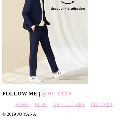
Footer
FOLLOW ME |
@JO_YANA
HOME
BLOG
ART GALLERY
CONTACT
© 2019 JO YANA