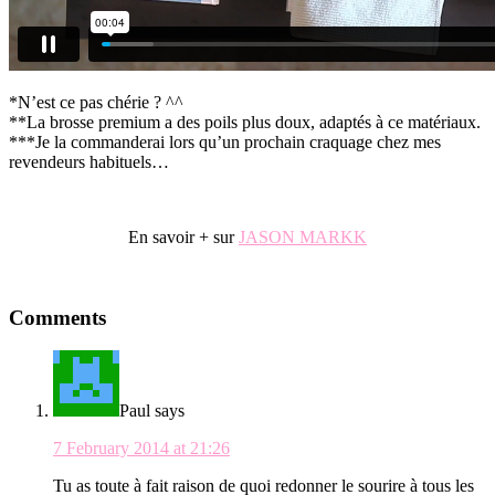
*N’est ce pas chérie ? ^^
**La brosse premium a des poils plus doux, adaptés à ce matériaux.
***Je la commanderai lors qu’un prochain craquage chez mes
revendeurs habituels…
.
En savoir + sur
JASON MARKK
.
Reader
Comments
Interactions
Paul
says
7 February 2014 at 21:26
Tu as toute à fait raison de quoi redonner le sourire à tous les