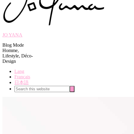
JO YANA
Blog Mode
Homme,
Lifestyle, Déco-
Design
Lang
Français
日本語
Search
Search
this
website