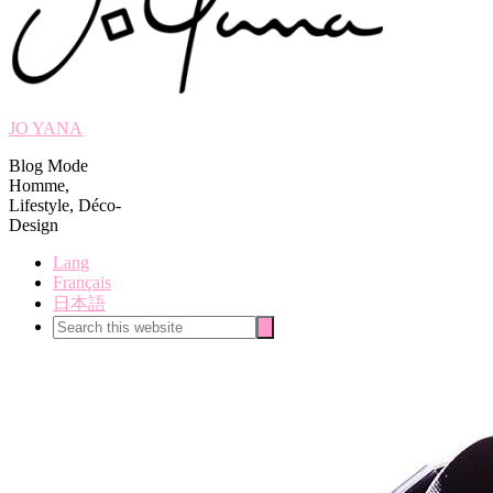
JO YANA
Blog Mode
Homme,
Lifestyle, Déco-
Design
Lang
Français
日本語
Search
Search
this
website