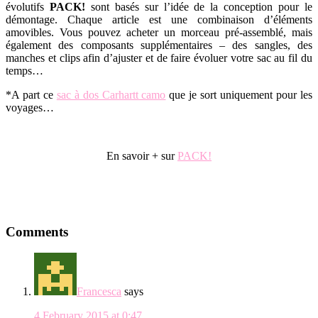
évolutifs
PACK!
sont basés sur l’idée de la conception pour le
démontage. Chaque article est une combinaison d’éléments
amovibles. Vous pouvez acheter un morceau pré-assemblé, mais
également des composants supplémentaires – des sangles, des
manches et clips afin d’ajuster et de faire évoluer votre sac au fil du
temps…
*A part ce
sac à dos Carhartt camo
que je sort uniquement pour les
voyages…
.
En savoir + sur
PACK!
Reader
Comments
Interactions
Francesca
says
4 February 2015 at 0:47