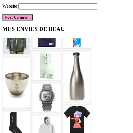
Website
Primary
MES ENVIES DE BEAU
Sidebar