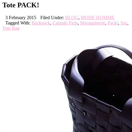
Tote PACK!
3 February 2015
Filed Under:
BLOG
,
MODE HOMME
Tagged With:
Backpack
,
Capsule Paris
,
Maroquinerie
,
Pack!
,
Sac
,
Tote Bag