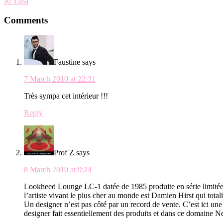
Jo Yana
Reader
Comments
Interactions
Faustine
says
7 March 2010 at 22:31
Très sympa cet intérieur !!!
Reply
Prof Z
says
8 March 2010 at 9:24
Lookheed Lounge LC-1 datée de 1985 produite en série limitée 
l’artiste vivant le plus cher au monde est Damien Hirst qui total
Un designer n’est pas côté par un record de vente. C’est ici u
designer fait essentiellement des produits et dans ce domaine Ne