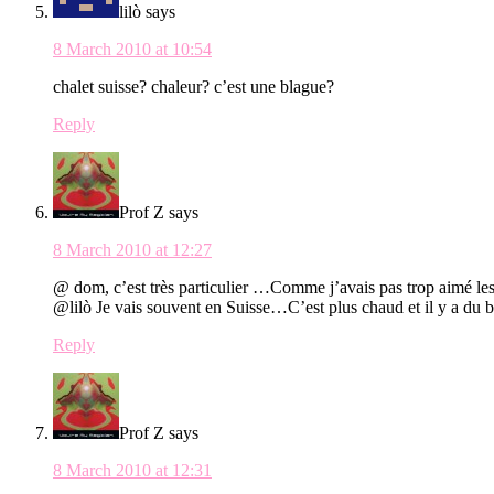
lilò
says
8 March 2010 at 10:54
chalet suisse? chaleur? c’est une blague?
Reply
Prof Z
says
8 March 2010 at 12:27
@ dom, c’est très particulier …Comme j’avais pas trop aimé le
@lilò Je vais souvent en Suisse…C’est plus chaud et il y a du bo
Reply
Prof Z
says
8 March 2010 at 12:31