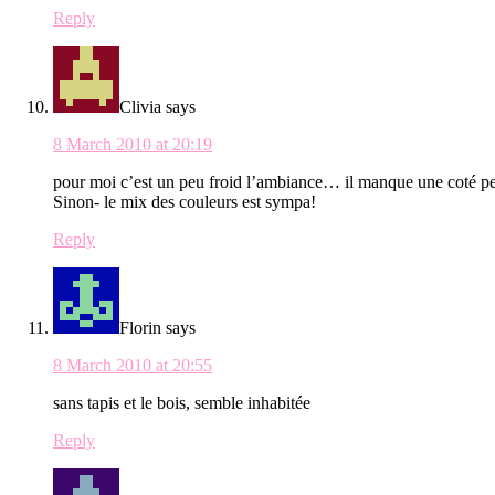
Reply
Clivia
says
8 March 2010 at 20:19
pour moi c’est un peu froid l’ambiance… il manque une coté p
Sinon- le mix des couleurs est sympa!
Reply
Florin
says
8 March 2010 at 20:55
sans tapis et le bois, semble inhabitée
Reply