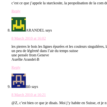
c’est ce que j’appele la starckosite, la peopolisation de la com
Reply
ARANDEL
says
8 March 2010 at 16:02
les pierres le bois les lignes épurées et les couleurs singulières
un peu de légèreté dans l’air du temps suisse
une pensée from Geneve
Aurélie Arandel-B
Reply
lilò
says
8 March 2010 at 16:21
@Z, c’est bien ce que je disais. Moi j’y habite en Suisse, et je n