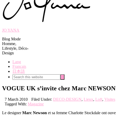
JO YANA
Blog Mode
Homme,
Lifestyle, Déco-
Design
Lang
Français
日本語
Search
Search
this
website
VOGUE UK s’invite chez Marc NEWSON
7 March 2010
Filed Under:
DECO-DESIGN
,
Lieux
,
Loft
,
Visites
Tagged With:
Magazine
Le designer
Marc Newson
et sa femme Charlotte Stockdale ont ouver