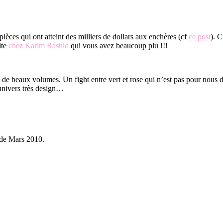
ièces qui ont atteint des milliers de dollars aux enchères (cf
ce post
). C
ite
chez Karim Rashid
qui vous avez beaucoup plu !!!
t de beaux volumes. Un fight entre vert et rose qui n’est pas pour nous 
 univers très design…
de Mars 2010.