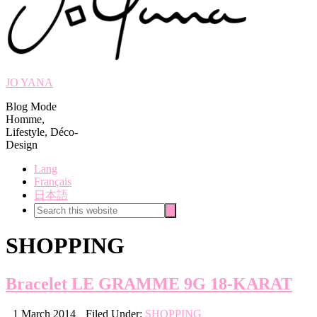
JO YANA
Blog Mode
Homme,
Lifestyle, Déco-
Design
Lang
Français
日本語
Search
Search
this
website
SHOPPING
Bracelet LE GRAMME 9G 18-KARAT
1 March 2014
Filed Under:
SHOPPING