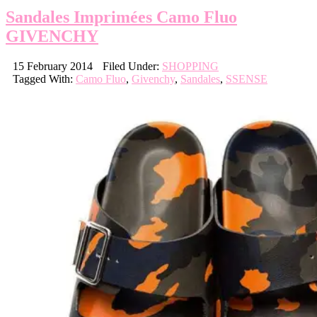
Sandales Imprimées Camo Fluo
GIVENCHY
15 February 2014
Filed Under:
SHOPPING
Tagged With:
Camo Fluo
,
Givenchy
,
Sandales
,
SSENSE