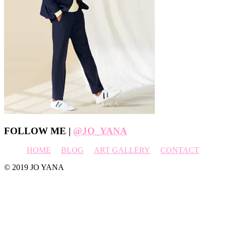
Footer
FOLLOW ME |
@JO_YANA
HOME
BLOG
ART GALLERY
CONTACT
© 2019 JO YANA