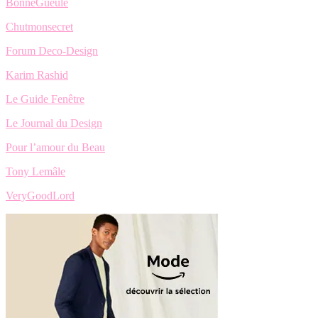
BonneGueule
Chutmonsecret
Forum Deco-Design
Karim Rashid
Le Guide Fenêtre
Le Journal du Design
Pour l’amour du Beau
Tony Lemâle
VeryGoodLord