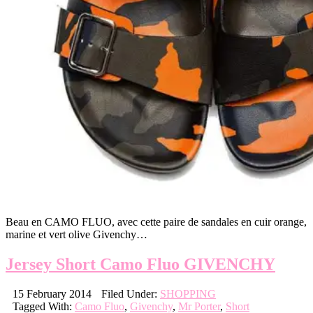
Beau en CAMO FLUO, avec cette paire de sandales en cuir orange,
marine et vert olive Givenchy…
Jersey Short Camo Fluo GIVENCHY
15 February 2014
Filed Under:
SHOPPING
Tagged With:
Camo Fluo
,
Givenchy
,
Mr Porter
,
Short