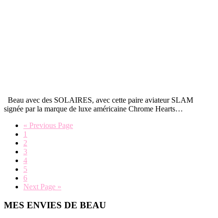
Beau avec des SOLAIRES, avec cette paire aviateur SLAM
signée par la marque de luxe américaine Chrome Hearts…
Go
«
Previous Page
Page
to
1
Page
2
Page
3
Page
4
Page
5
Page
6
Go
Next Page »
to
Primary
MES ENVIES DE BEAU