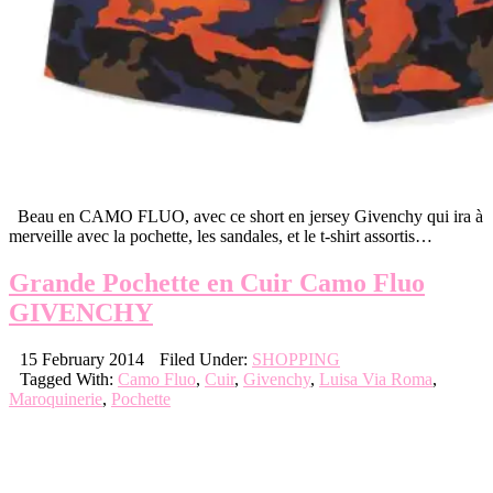
Beau en CAMO FLUO, avec ce short en jersey Givenchy qui ira à
merveille avec la pochette, les sandales, et le t-shirt assortis…
Grande Pochette en Cuir Camo Fluo
GIVENCHY
15 February 2014
Filed Under:
SHOPPING
Tagged With:
Camo Fluo
,
Cuir
,
Givenchy
,
Luisa Via Roma
,
Maroquinerie
,
Pochette