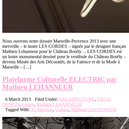
Nous ouvrons notre dossier Marseille-Provence 2013 avec une
merveille – le lustre LES CORDES – signée par le designer français
Mathieu Lehanneur pour le Château Borély… LES CORDES est
un lustre monumental dessiné pour le vestibule du Château Borély –
devenu Musée des Arts Décoratifs, de la Faïence et de la Mode à
Marseille – […]
Plateforme Culturelle ELECTRIC par
Mathieu LEHANNEUR
6 March 2013
Filed Under:
ARCHITECTURE
,
DECO-
DESIGN
,
France
,
Mathieu LEHANNEUR
Tagged With:
Architecture
,
Culture
,
Mathieu LEHANNEUR