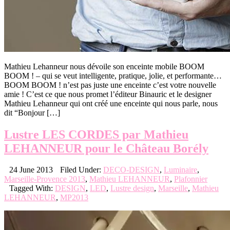
Mathieu Lehanneur nous dévoile son enceinte mobile BOOM
BOOM ! – qui se veut intelligente, pratique, jolie, et performante…
BOOM BOOM ! n’est pas juste une enceinte c’est votre nouvelle
amie ! C’est ce que nous promet l’éditeur Binauric et le designer
Mathieu Lehanneur qui ont créé une enceinte qui nous parle, nous
dit “Bonjour […]
Lustre LES CORDES par Mathieu
LEHANNEUR pour le Château Borély
24 June 2013
Filed Under:
DECO-DESIGN
,
Luminaire
,
Marseille-Provence 2013
,
Mathieu LEHANNEUR
,
Plafonnier
Tagged With:
DESIGN
,
LED
,
Lustre design
,
Marseille
,
Mathieu
LEHANNEUR
,
MP2013