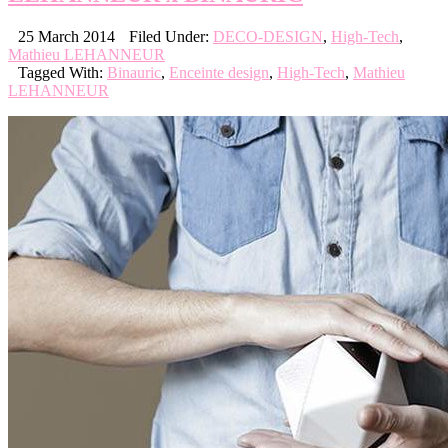
25 March 2014
Filed Under:
DECO-DESIGN
,
High-Tech
,
Mathieu LEHANNEUR
Tagged With:
Binauric
,
Enceinte design
,
High-Tech
,
Mathieu
LEHANNEUR