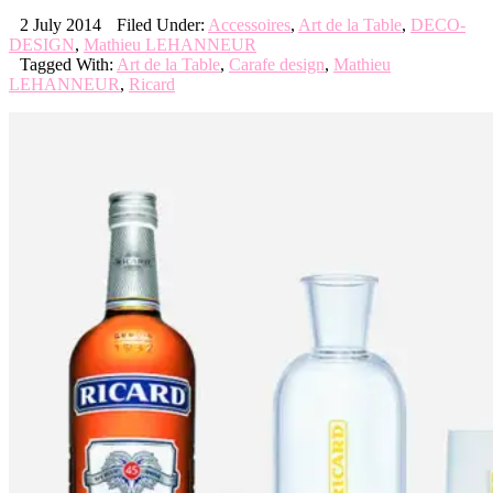
2 July 2014
Filed Under:
Accessoires
,
Art de la Table
,
DECO-
DESIGN
,
Mathieu LEHANNEUR
Tagged With:
Art de la Table
,
Carafe design
,
Mathieu
LEHANNEUR
,
Ricard