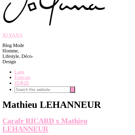
JO YANA
Blog Mode
Homme,
Lifestyle, Déco-
Design
Lang
Français
日本語
Search
Search
this
website
Mathieu LEHANNEUR
Carafe RICARD x Mathieu
LEHANNEUR