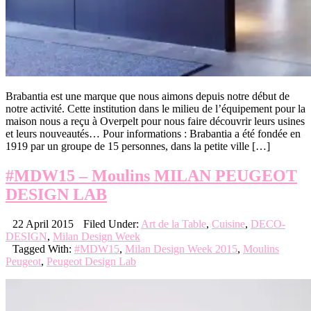
Brabantia est une marque que nous aimons depuis notre début de
notre activité. Cette institution dans le milieu de l’équipement pour la
maison nous a reçu à Overpelt pour nous faire découvrir leurs usines
et leurs nouveautés… Pour informations : Brabantia a été fondée en
1919 par un groupe de 15 personnes, dans la petite ville […]
#MDW15 – Moulins MILAN PEUGEOT
DESIGN LAB
22 April 2015
Filed Under:
Art de la Table
,
Cuisine
,
DECO-
DESIGN
,
Milan Design Week
Tagged With:
#MDW15
,
Milan Design Week 2015
,
Moulins
Peugeot
,
Peugeot Design Lab