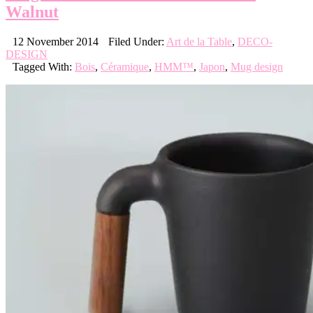
Walnut
12 November 2014
Filed Under:
Art de la Table
,
DECO-
DESIGN
Tagged With:
Bois
,
Céramique
,
HMM™
,
Japon
,
Mug design