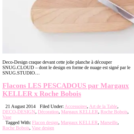
Deco-Design craque devant cette jolie planche à découper
SNUG.CLOUD – dont le design en forme de nuage est signé par le
SNUG.STUDIO…
Flacons LES PESCADOUS par Margaux
KELLER x Roche Bobois
21 August 2014
Filed Under:
Accessoires
,
Art de la Table
,
DECO-DESIGN
,
Décoration
,
Margaux KELLER
,
Roche Bobois
,
Vase
Tagged With:
Flacon design
,
Margaux KELLER
,
Marseille
,
Roche Bobois
,
Vase design