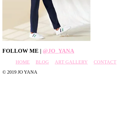
Footer
FOLLOW ME |
@JO_YANA
HOME
BLOG
ART GALLERY
CONTACT
© 2019 JO YANA