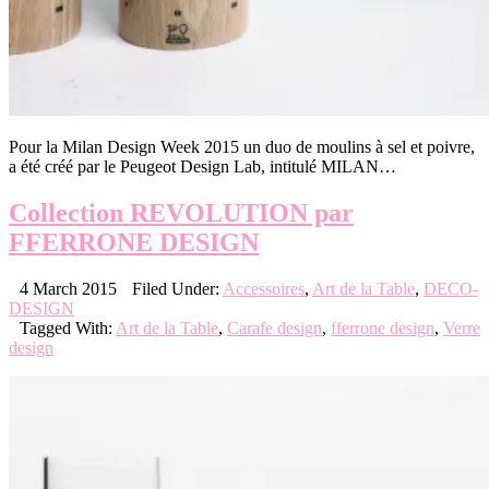
Pour la Milan Design Week 2015 un duo de moulins à sel et poivre,
a été créé par le Peugeot Design Lab, intitulé MILAN…
Collection REVOLUTION par
FFERRONE DESIGN
4 March 2015
Filed Under:
Accessoires
,
Art de la Table
,
DECO-
DESIGN
Tagged With:
Art de la Table
,
Carafe design
,
fferrone design
,
Verre
design