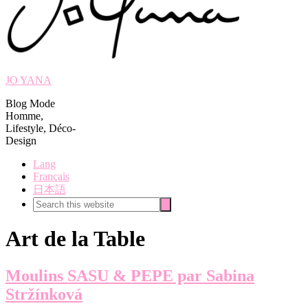
JO YANA
Blog Mode
Homme,
Lifestyle, Déco-
Design
Lang
Français
日本語
Search
Search
this
website
Art de la Table
Moulins SASU & PEPE par Sabina
Stržínková