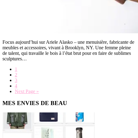
Focus aujourd’hui sur Ariele Alasko – une menuisière, fabricante de
meubles et accessoires, vivant à Brooklyn, NY. Une femme pleine
de talent, qui travaille le bois à l’état brut pour en faire de sublimes
sculptures…
Page
1
Page
2
Page
3
Page
4
Go
Next Page »
to
Primary
MES ENVIES DE BEAU
Sidebar