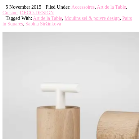
5 November 2015
Filed Under:
Accessoires
,
Art de la Table
,
Cuisine
,
DECO-DESIGN
Tagged With:
Art de la Table
,
Moulins sel & poivre design
,
Pairs
in Squares
,
Sabina Stržínková