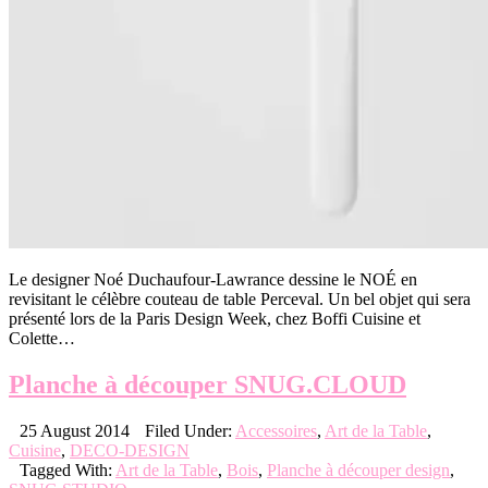
Le designer Noé Duchaufour-Lawrance dessine le NOÉ en
revisitant le célèbre couteau de table Perceval. Un bel objet qui sera
présenté lors de la Paris Design Week, chez Boffi Cuisine et
Colette…
Planche à découper SNUG.CLOUD
25 August 2014
Filed Under:
Accessoires
,
Art de la Table
,
Cuisine
,
DECO-DESIGN
Tagged With:
Art de la Table
,
Bois
,
Planche à découper design
,