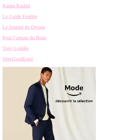
Karim Rashid
Le Guide Fenêtre
Le Journal du Design
Pour l’amour du Beau
Tony Lemâle
VeryGoodLord