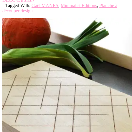
DECO-DESIGN
Tagged With:
Gaël MANES
,
Minimalist Editions
,
Planche à
découper design