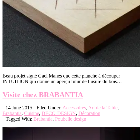
Beau projet signé Gael Manes que cette planche à découper
INTUITION qui donne un aperçu futur de l’usure du bois…
Visite chez BRABANTIA
14 June 2015
Filed Under:
Accessoires
,
Art de la Table
,
Brabantia
,
Cuisine
,
DECO-DESIGN
,
Décoration
Tagged With:
Brabantia
,
Poubelle design