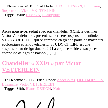
3 November 2010
Filed Under:
DECO-DESIGN
,
Luminaire
,
Suspension
,
Victor VETTERLEIN
Tagged With:
DESIGN
,
Ecologique
Après nous avoir séduit avec son chandelier XXist, le designer
Victor Vetterlein nous présente sa dernière suspension – intitulée
STUDY OF LIFE – qui se compose en grande partie de matériaux
écologiques et renouvelables… STUDY OF LIFE est une
suspension au design durable !!! La coquille solide et souple est
composée de tiges de bambou, […]
Chandelier « XXist » par Victor
VETTERLEIN
17 December 2008
Filed Under:
Accessoires
,
DECO-DESIGN
,
Luminaire
,
Victor VETTERLEIN
Tagged With:
Blanc
,
DESIGN
,
Noir