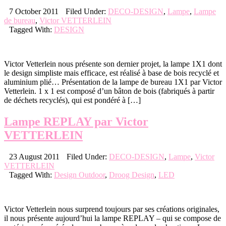
7 October 2011
Filed Under:
DECO-DESIGN
,
Lampe
,
Lampe
de bureau
,
Victor VETTERLEIN
Tagged With:
DESIGN
Victor Vetterlein nous présente son dernier projet, la lampe 1X1 dont
le design simpliste mais efficace, est réalisé à base de bois recyclé et
aluminium plié… Présentation de la lampe de bureau 1X1 par Victor
Vetterlein. 1 x 1 est composé d’un bâton de bois (fabriqués à partir
de déchets recyclés), qui est pondéré à […]
Lampe REPLAY par Victor
VETTERLEIN
23 August 2011
Filed Under:
DECO-DESIGN
,
Lampe
,
Victor
VETTERLEIN
Tagged With:
Design Outdoor
,
Droog Design
,
LED
Victor Vetterlein nous surprend toujours par ses créations originales,
il nous présente aujourd’hui la lampe REPLAY – qui se compose de