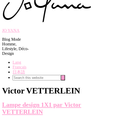
JO YANA
Blog Mode
Homme,
Lifestyle, Déco-
Design
Lang
Français
日本語
Search
Search
this
website
Victor VETTERLEIN
Lampe design 1X1 par Victor
VETTERLEIN