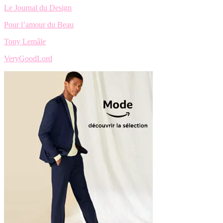
Le Journal du Design
Pour l’amour du Beau
Tony Lemâle
VeryGoodLord