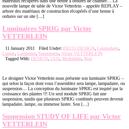
matériaux récupérés dans une benne à ordures de chantier… La
nouvelle lampe de table de Victor Vetterlein – appelée REPLAY –
arbore des matériaux de construction récupérés d’une benne à
ordures sur un site […]
Luminaires SPRIG par Victor
VETTERLEIN
11 January 2011
Filed Under:
DECO-DESIGN
,
Lampadaire
,
Lampe
,
Luminaire
,
Suspension
,
Victor VETTERLEIN
Tagged With:
DESIGN
,
LED
,
Modulable
,
Noir
Le designer Victor Vetterlein nous présente son luminaire SPRIG –
qui selon la façon dont vous l’assemblez sera lampe, lampadaire, ou
suspension… La conception du luminaire SPRIG est inspiré par la
croissance des plantes !!! Un seul module SPRIG fait une
suspension, tandis que plusieurs SPRIG combinés peuvent devenir
lampadaire, lampe, ou immense lustre. Son […]
Suspension STUDY OF LIFE par Victor
VETTERLEIN