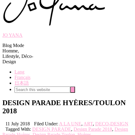
JO YANA
Blog Mode
Homme,
Lifestyle, Déco-
Design
Lang
Français
日本語
Search
Search
this
website
DESIGN PARADE HYÈRES/TOULON
2018
11 July 2018
Filed Under:
A LA UNE
,
ART
,
DECO-DESIGN
Tagged With:
DESIGN PARADE
,
Design Parade 2018
,
Design
Parade Hyères
,
Design Parade Toulon
,
Hyères