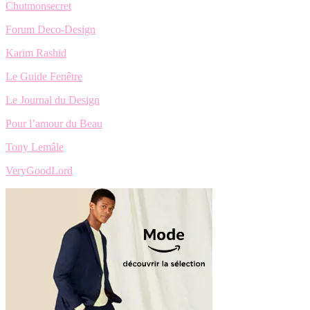
Chutmonsecret
Forum Deco-Design
Karim Rashid
Le Guide Fenêtre
Le Journal du Design
Pour l’amour du Beau
Tony Lemâle
VeryGoodLord