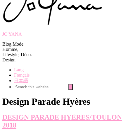
JO YANA
Blog Mode
Homme,
Lifestyle, Déco-
Design
Lang
Français
日本語
Search
Search
this
website
Design Parade Hyères
DESIGN PARADE HYÈRES/TOULON
2018