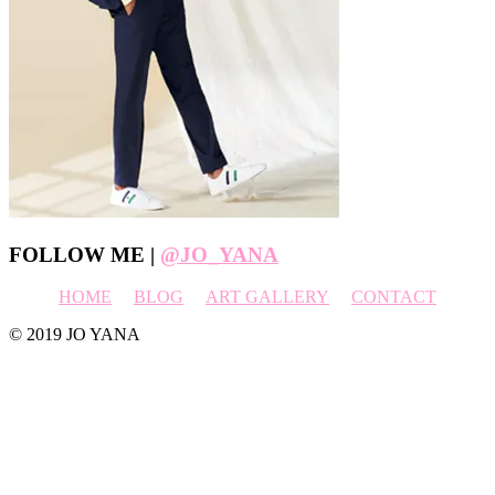
Footer
FOLLOW ME |
@JO_YANA
HOME
BLOG
ART GALLERY
CONTACT
© 2019 JO YANA