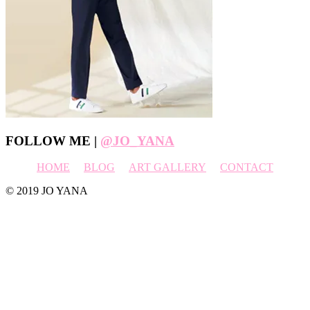
Footer
FOLLOW ME |
@JO_YANA
HOME
BLOG
ART GALLERY
CONTACT
© 2019 JO YANA