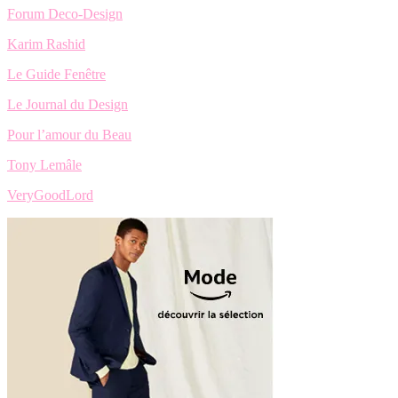
Forum Deco-Design
Karim Rashid
Le Guide Fenêtre
Le Journal du Design
Pour l’amour du Beau
Tony Lemâle
VeryGoodLord