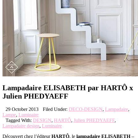
Lampadaire ELISABETH par HARTÔ x
Julien PHEDYAEFF
29 October 2013
Filed Under:
DECO-DESIGN
,
Lampadaire
,
Lampe
,
Luminaire
Tagged With:
DESIGN
,
HARTÔ
,
Julien PHEDYAEFF
,
Lampadaire design
,
Luminaire
Découvert chez l’éditeur
HARTÔ
, le
lampadaire ELISABETH
–