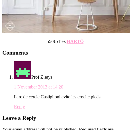
550€ chez
HARTÔ
Reader
Comments
Interactions
Prof Z
says
1 November 2013 at 14:20
l’arc de cercle Castiglioni evite les croche pieds
Reply
Leave a Reply
Your email address will not be published.
Required fields are