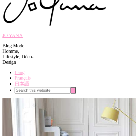
JO YANA
Blog Mode
Homme,
Lifestyle, Déco-
Design
Lang
Français
日本語
Search
Search
this
website