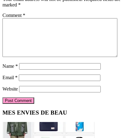
marked
*
Comment
*
Name
*
Email
*
Website
Primary
MES ENVIES DE BEAU
Sidebar