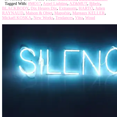
Tagged With:
#MO17
,
Arpel Lighting
,
AZ&MUT
,
Bibelo
,
BLACKBODY
,
Dix Heures Dix
,
Extranorm
,
HARTÔ
,
Julien
RAYNAUD
,
Maison & Objet
,
Mapoésie
,
Margaux KELLER
,
Mickaël KOSKA
,
New Works
,
Tendances
,
Vitra
,
Woud