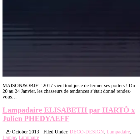
MAISON&OBJET 2017 vient tout juste de fermer ses porters ! Du
20 au 24 Janvier, les chasseurs de tendances s’était donné rendez-
vous…
Lampadaire ELISABETH par HARTÔ x
Julien PHEDYAEFF
29 October 2013
Filed Under:
DECO-DESIGN
,
Lampadaire
,
Lampe
,
Luminaire