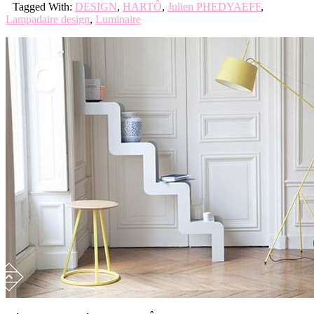
Tagged With:
DESIGN
,
HARTÔ
,
Julien PHEDYAEFF
,
Lampadaire design
,
Luminaire