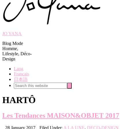
JO YANA
Blog Mode
Homme,
Lifestyle, Déco-
Design
Lang
Français
日本語
Search
Search
this
website
HARTÔ
Les Tendances MAISON&OBJET 2017
28 January 2017
Filed Under:
A LA UNE
,
DECO-DESIGN