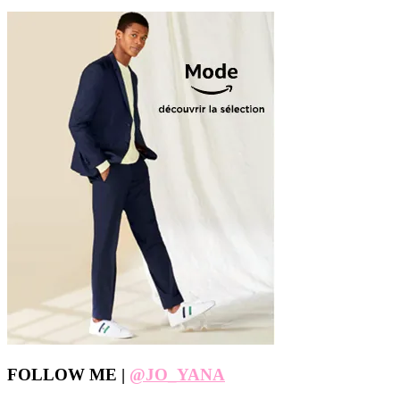
Footer
FOLLOW ME |
@JO_YANA