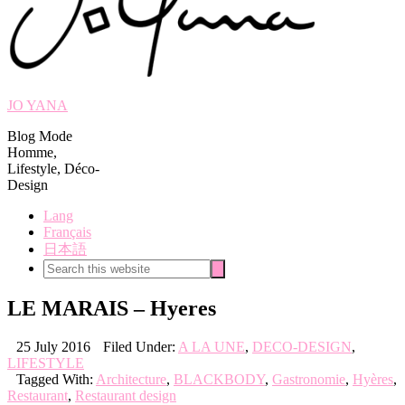
JO YANA
Blog Mode
Homme,
Lifestyle, Déco-
Design
Lang
Français
日本語
Search
Search
this
website
LE MARAIS – Hyeres
25 July 2016
Filed Under:
A LA UNE
,
DECO-DESIGN
,
LIFESTYLE
Tagged With:
Architecture
,
BLACKBODY
,
Gastronomie
,
Hyères
,
Restaurant
,
Restaurant design