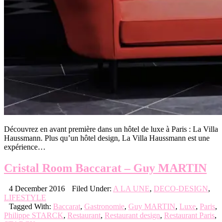
Découvrez en avant première dans un hôtel de luxe à Paris : La Villa
Haussmann. Plus qu’un hôtel design, La Villa Haussmann est une
expérience…
Cristal Room Baccarat – Guy MARTIN
4 December 2016
Filed Under:
A LA UNE
,
DECO-DESIGN
,
LIFESTYLE
Tagged With:
Baccarat
,
Gastronomie
,
Guy MARTIN
,
Luxe
,
Paris
,
Philippe STARCK
,
Restaurant
,
Restaurant design
,
Restaurant Paris
,