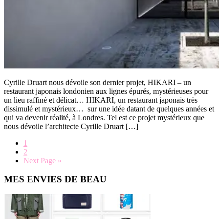
Cyrille Druart nous dévoile son dernier projet, HIKARI – un
restaurant japonais londonien aux lignes épurés, mystérieuses pour
un lieu raffiné et délicat… HIKARI, un restaurant japonais très
dissimulé et mystérieux… sur une idée datant de quelques années et
qui va devenir réalité, à Londres. Tel est ce projet mystérieux que
nous dévoile l’architecte Cyrille Druart […]
Page
1
Page
2
Go
Next Page »
to
Primary
MES ENVIES DE BEAU
Sidebar