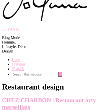
JO YANA
Blog Mode
Homme,
Lifestyle, Déco-
Design
Lang
Français
日本語
Search
Search
this
website
Restaurant design
CHEZ CHARBON | Restaurant arty
marseillais