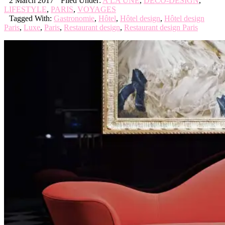
2 March 2017
Filed Under:
A LA UNE
,
DECO-DESIGN
,
LIFESTYLE
,
PARIS
,
VOYAGES
Tagged With:
Gastronomie
,
Hôtel
,
Hôtel design
,
Hôtel design
Paris
,
Luxe
,
Paris
,
Restaurant design
,
Restaurant design Paris