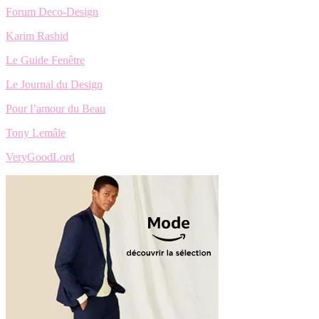
Forum Deco-Design
Karim Rashid
Le Guide Fenêtre
Le Journal du Design
Pour l’amour du Beau
Tony Lemâle
VeryGoodLord