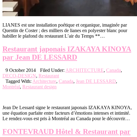
LIANES est une installation poétique et organique, imaginée par
Quentin de Coster ; des milliers de lianes en polyester blanc pour
habiller le plafond du restaurant L’air du Temps **…
Restaurant japonais IZAKAYA KINOYA
par Jean DE LESSARD
9 October 2014
Filed Under:
ARCHITECTURE
,
Canada
,
DECO-DESIGN
,
Restaurant
Tagged With:
Architecture
,
Canada
,
Jean DE LESSARD
,
Montréal
,
Restaurant design
Jean De Lessard signe le restaurant japonais IZAKAYA KINOYA,
une équation parfaite entre facteurs d’émotions intenses et intimité.
Le rendez-vous est pris à Montréal au Canada pour le découvrir…
FONTEVRAUD Hôtel & Restaurant par