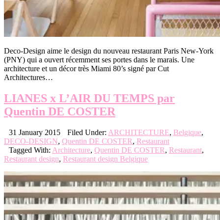
Deco-Design aime le design du nouveau restaurant Paris New-York
(PNY) qui a ouvert récemment ses portes dans le marais. Une
architecture et un décor très Miami 80’s signé par Cut
Architectures…
LIANES x L’AIR DU TEMPS par
Quentin DE COSTER
31 January 2015
Filed Under:
ARCHITECTURE
,
Belgique
,
DECO-DESIGN
,
Quentin DE COSTER
,
Restaurant
Tagged With:
Architecture
,
Quentin DE COSTER
,
Restaurant
,
Restaurant design
,
Restaurant design Belgique