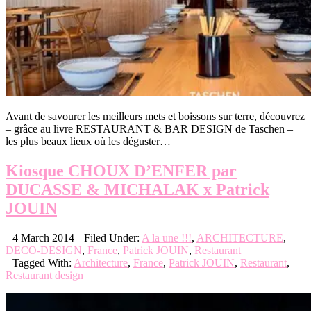
Avant de savourer les meilleurs mets et boissons sur terre, découvrez
– grâce au livre RESTAURANT & BAR DESIGN de Taschen –
les plus beaux lieux où les déguster…
Kiosque CHOUX D’ENFER par
DUCASSE & MICHALAK x Patrick
JOUIN
4 March 2014
Filed Under:
A la une !!!
,
ARCHITECTURE
,
DECO-DESIGN
,
France
,
Patrick JOUIN
,
Restaurant
Tagged With:
Architecture
,
France
,
Patrick JOUIN
,
Restaurant
,
Restaurant design