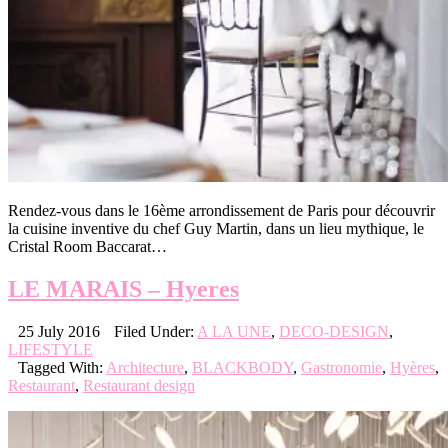
Rendez-vous dans le 16ème arrondissement de Paris pour découvrir
la cuisine inventive du chef Guy Martin, dans un lieu mythique, le
Cristal Room Baccarat…
LE MARAIS – Hyeres
25 July 2016
Filed Under:
A LA UNE
,
DECO-DESIGN
,
LIFESTYLE
Tagged With:
Architecture
,
BLACKBODY
,
Gastronomie
,
Hyères
,
Restaurant
,
Restaurant design