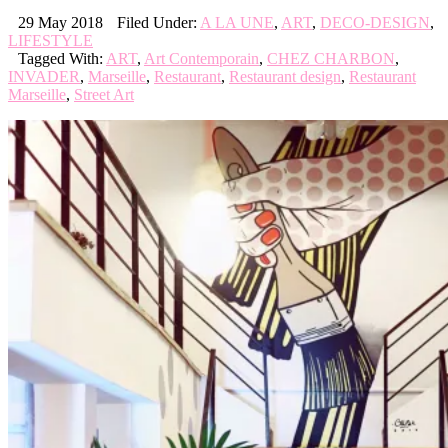
29 May 2018
Filed Under:
A LA UNE
,
ART
,
DECO-DESIGN
,
LIFESTYLE
Tagged With:
ART
,
Art Contemporain
,
CHEZ CHARBON
,
INVADER
,
Marseille
,
Restaurant
,
Restaurant design
,
Restaurant
Marseille
,
Street Art