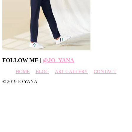
Footer
FOLLOW ME |
@JO_YANA
HOME
BLOG
ART GALLERY
CONTACT
© 2019 JO YANA