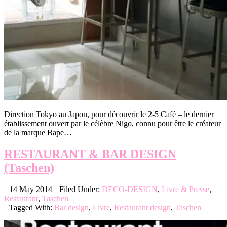
Direction Tokyo au Japon, pour découvrir le 2-5 Café – le dernier
établissement ouvert par le célèbre Nigo, connu pour être le créateur
de la marque Bape…
RESTAURANT & BAR DESIGN
(Taschen)
14 May 2014
Filed Under:
DECO-DESIGN
,
Livre & Presse
,
Restaurant
,
Taschen
Tagged With:
Bar design
,
Livre
,
Restaurant design
,
Taschen