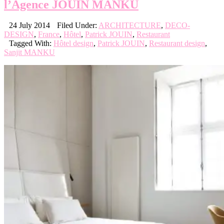
l’Agence JOUIN MANKU
24 July 2014
Filed Under:
ARCHITECTURE
,
DECO-
DESIGN
,
France
,
Hôtel
,
Patrick JOUIN
,
Restaurant
Tagged With:
Hôtel design
,
Patrick JOUIN
,
Restaurant design
,
Sanjit MANKU