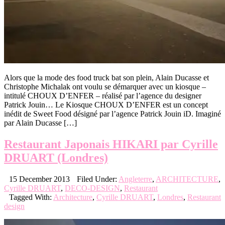
Alors que la mode des food truck bat son plein, Alain Ducasse et
Christophe Michalak ont voulu se démarquer avec un kiosque –
intitulé CHOUX D’ENFER – réalisé par l’agence du designer
Patrick Jouin… Le Kiosque CHOUX D’ENFER est un concept
inédit de Sweet Food désigné par l’agence Patrick Jouin iD. Imaginé
par Alain Ducasse […]
Restaurant Japonais HIKARI par Cyrille
DRUART (Londres)
15 December 2013
Filed Under:
Angleterre
,
ARCHITECTURE
,
Cyrille DRUART
,
DECO-DESIGN
,
Restaurant
Tagged With:
Architecture
,
Cyrille DRUART
,
Londres
,
Restaurant
design