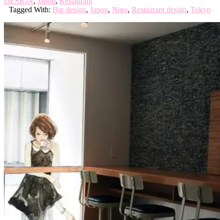
DESIGN
,
Japon
,
Restaurant
Tagged With:
Bar design
,
Japon
,
Nigo
,
Restaurant design
,
Tokyo