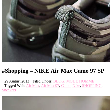
#Shopping – NIKE Air Max Camo 97 SP
29 August 2013
Filed Under:
BLOG
,
MODE HOMME
Tagged With:
Air Max
,
Air Max 97
,
Camo
,
Nike
,
SHOPPING
,
Sneakers