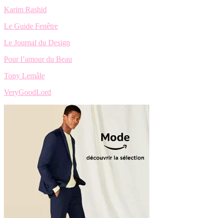
Karim Rashid
Le Guide Fenêtre
Le Journal du Design
Pour l’amour du Beau
Tony Lemâle
VeryGoodLord