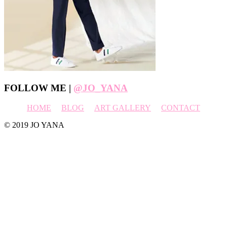
Footer
FOLLOW ME |
@JO_YANA
HOME
BLOG
ART GALLERY
CONTACT
© 2019 JO YANA