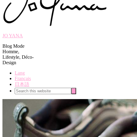
JO YANA
Blog Mode
Homme,
Lifestyle, Déco-
Design
Lang
Français
日本語
Search
Search
this
website