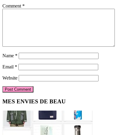
Comment
*
Name
*
Email
*
Website
Primary
MES ENVIES DE BEAU
Sidebar