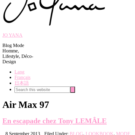
JO YANA
Blog Mode
Homme,
Lifestyle, Déco-
Design
Lang
Français
日本語
Search
Search
this
website
Air Max 97
En escapade chez Tony LEMÂLE
8 September 2013
Filed Under:
BLOG
,
LOOKBOOK
,
MODE