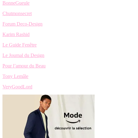
BonneGueule
Chutmonsecret
Forum Deco-Design
Karim Rashid
Le Guide Fenêtre
Le Journal du Design
Pour l’amour du Beau
Tony Lemâle
VeryGoodLord