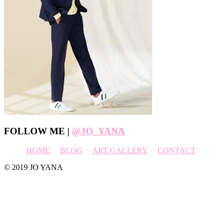
Footer
FOLLOW ME |
@JO_YANA
HOME
BLOG
ART GALLERY
CONTACT
© 2019 JO YANA