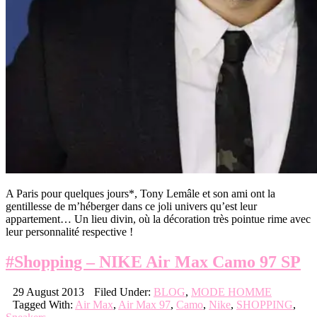
A Paris pour quelques jours*, Tony Lemâle et son ami ont la
gentillesse de m’héberger dans ce joli univers qu’est leur
appartement… Un lieu divin, où la décoration très pointue rime avec
leur personnalité respective !
#Shopping – NIKE Air Max Camo 97 SP
29 August 2013
Filed Under:
BLOG
,
MODE HOMME
Tagged With:
Air Max
,
Air Max 97
,
Camo
,
Nike
,
SHOPPING
,