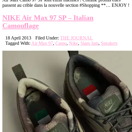
passent au crible dans la nouvelle section #Shopping **… ENJOY !
NIKE Air Max 97 SP – Italian
Camouflage
18 April 2013
Filed Under:
THE JOURNAL
Tagged With:
Air Max 97
,
Camo
,
Nike
,
Slam Jam
,
Sneakers