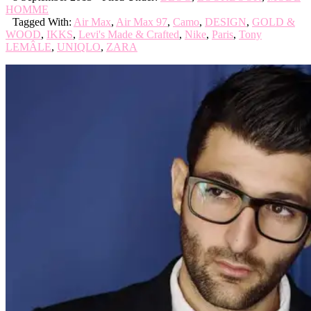
HOMME
Tagged With:
Air Max
,
Air Max 97
,
Camo
,
DESIGN
,
GOLD &
WOOD
,
IKKS
,
Levi's Made & Crafted
,
Nike
,
Paris
,
Tony
LEMÂLE
,
UNIQLO
,
ZARA