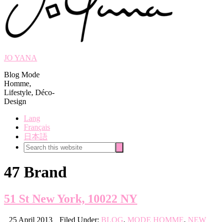
JO YANA
Blog Mode
Homme,
Lifestyle, Déco-
Design
Lang
Français
日本語
Search
Search
this
website
47 Brand
51 St New York, 10022 NY
25 April 2013
Filed Under:
BLOG
,
MODE HOMME
,
NEW