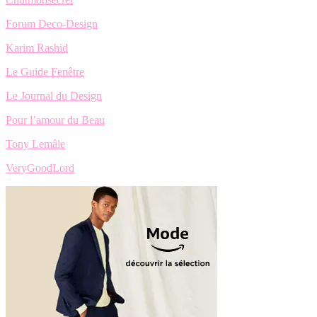
Forum Deco-Design
Karim Rashid
Le Guide Fenêtre
Le Journal du Design
Pour l’amour du Beau
Tony Lemâle
VeryGoodLord