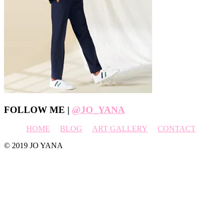
Footer
FOLLOW ME |
@JO_YANA
HOME
BLOG
ART GALLERY
CONTACT
© 2019 JO YANA