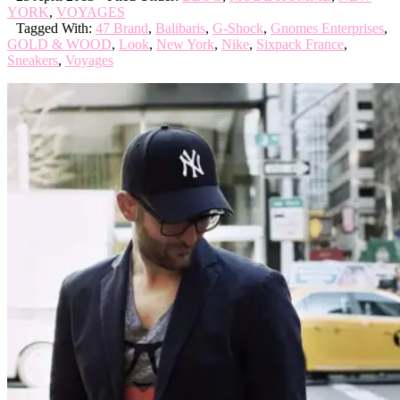
YORK
,
VOYAGES
Tagged With:
47 Brand
,
Balibaris
,
G-Shock
,
Gnomes Enterprises
,
GOLD & WOOD
,
Look
,
New York
,
Nike
,
Sixpack France
,
Sneakers
,
Voyages