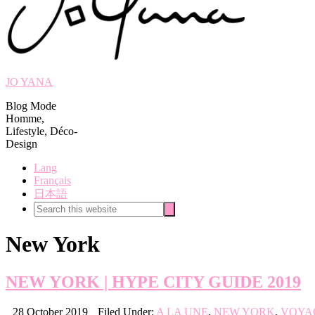
JO YANA
Blog Mode
Homme,
Lifestyle, Déco-
Design
Lang
Français
日本語
Search
Search
this
website
New York
NEW YORK | HYPE CITY GUIDE 2019
28 October 2019
Filed Under:
A LA UNE
,
NEW YORK
,
VOYA