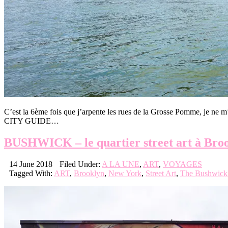
C’est la 6ème fois que j’arpente les rues de la Grosse Pomme, je ne
CITY GUIDE…
BUSHWICK – le quartier street art à Bro
14 June 2018
Filed Under:
A LA UNE
,
ART
,
VOYAGES
Tagged With:
ART
,
Brooklyn
,
New York
,
Street Art
,
The Bushwick 