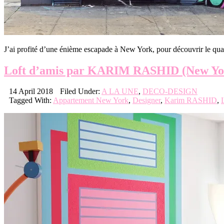
J’ai profité d’une énième escapade à New York, pour découvrir le qua
Loft d’amis par KARIM RASHID (New Yo
14 April 2018
Filed Under:
A LA UNE
,
DECO-DESIGN
Tagged With:
Appartement New York
,
Designer
,
Karim RASHID
,