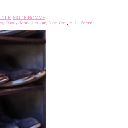
TYLE
,
MODE HOMME
yn
,
Dandy
,
Mode Homme
,
New York
,
Visite Privée