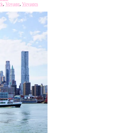
rk
,
Voyage
,
Voyages