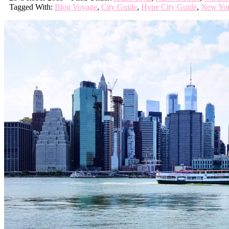
Tagged With:
Blog Voyage
,
City Guide
,
Hype City Guide
,
New Yo