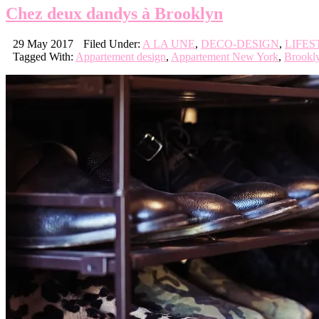
Chez deux dandys à Brooklyn
29 May 2017
Filed Under:
A LA UNE
,
DECO-DESIGN
,
LIFES
Tagged With:
Appartement design
,
Appartement New York
,
Brookl