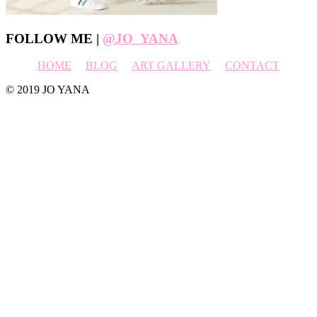
Footer
FOLLOW ME |
@JO_YANA
HOME
BLOG
ART GALLERY
CONTACT
© 2019 JO YANA