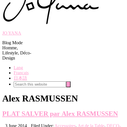
JO YANA
Blog Mode
Homme,
Lifestyle, Déco-
Design
Lang
Français
日本語
Search
Search
this
website
Alex RASMUSSEN
PLAT SALVER par Alex RASMUSSEN
3 June 2014
Filed Under:
Accessoires
,
Art de la Table
,
DECO-