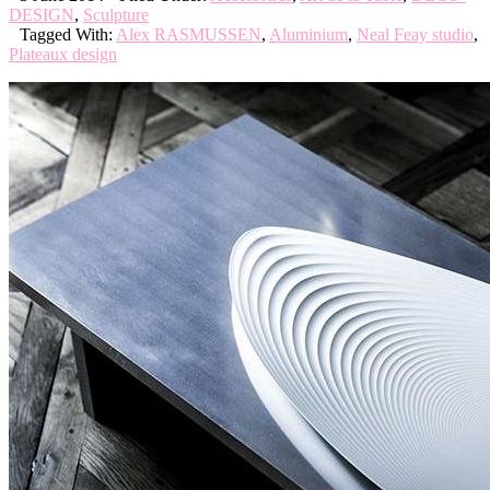
DESIGN
,
Sculpture
Tagged With:
Alex RASMUSSEN
,
Aluminium
,
Neal Feay studio
,
Plateaux design