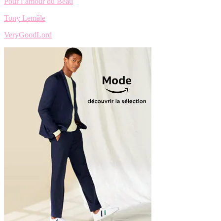
Pour l’amour du Beau
Tony Lemâle
VeryGoodLord