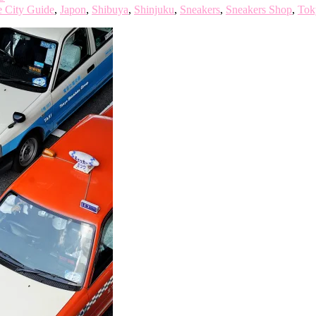
 City Guide
,
Japon
,
Shibuya
,
Shinjuku
,
Sneakers
,
Sneakers Shop
,
Tok