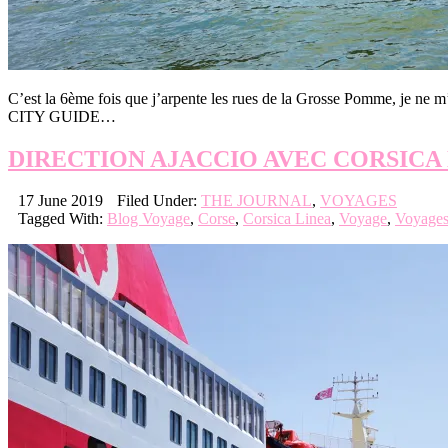
C’est la 6ème fois que j’arpente les rues de la Grosse Pomme, je ne
CITY GUIDE…
DIRECTION AJACCIO AVEC CORSICA
17 June 2019
Filed Under:
THE JOURNAL
,
VOYAGES
Tagged With:
Blog Voyage
,
Corse
,
Corsica Linea
,
Voyage
,
Voyage