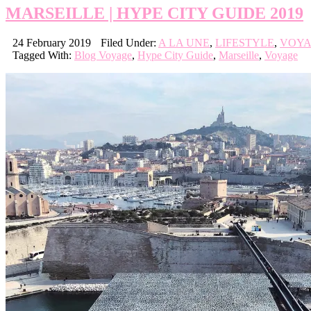
MARSEILLE | HYPE CITY GUIDE 2019
24 February 2019
Filed Under:
A LA UNE
,
LIFESTYLE
,
VOYA
Tagged With:
Blog Voyage
,
Hype City Guide
,
Marseille
,
Voyage