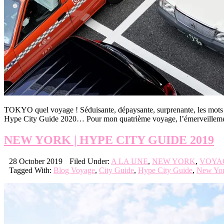
TOKYO quel voyage ! Séduisante, dépaysante, surprenante, les mots me
Hype City Guide 2020… Pour mon quatrième voyage, l’émerveillement 
NEW YORK | HYPE CITY GUIDE 2019
28 October 2019
Filed Under:
A LA UNE
,
NEW YORK
,
VOYA
Tagged With:
Blog Voyage
,
City Guide
,
Hype City Guide
,
New Yo