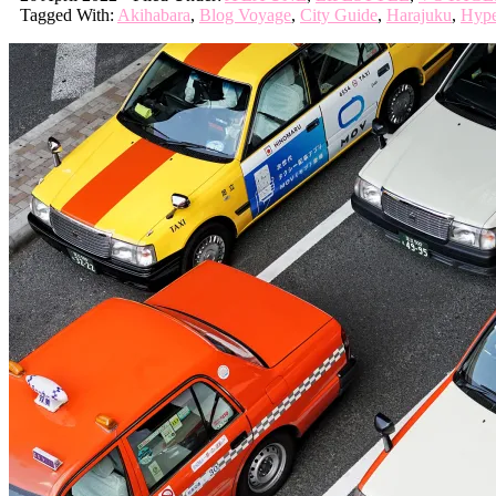
Tagged With:
Akihabara
,
Blog Voyage
,
City Guide
,
Harajuku
,
Hype