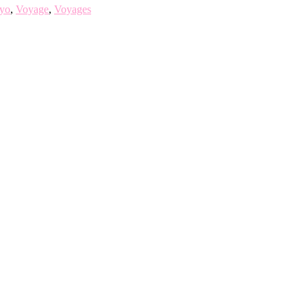
yo
,
Voyage
,
Voyages