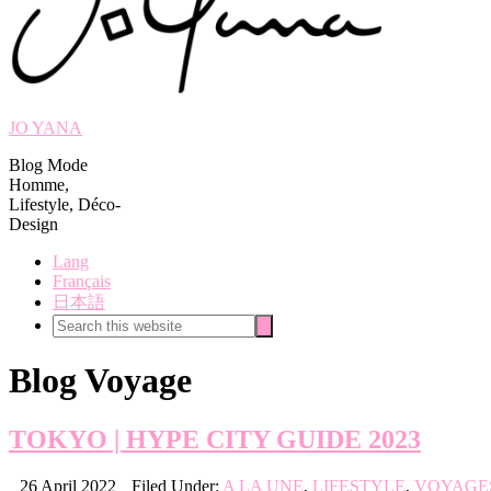
JO YANA
Blog Mode
Homme,
Lifestyle, Déco-
Design
Lang
Français
日本語
Search
Search
this
website
Blog Voyage
TOKYO | HYPE CITY GUIDE 2023
26 April 2022
Filed Under:
A LA UNE
,
LIFESTYLE
,
VOYAGE