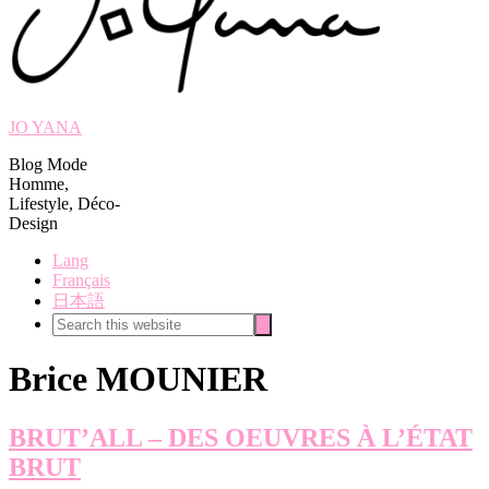
JO YANA
Blog Mode
Homme,
Lifestyle, Déco-
Design
Lang
Français
日本語
Search
Search
this
website
Brice MOUNIER
BRUT’ALL – DES OEUVRES À L’ÉTAT
BRUT