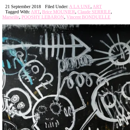
21 September 2018
Filed Under:
A LA UNE
,
ART
Tagged With:
ART
,
Brice MOUNIER
,
Claude SERRILE
,
Marseille
,
POOSHY LEBARON
,
Vincent BONDUELLE