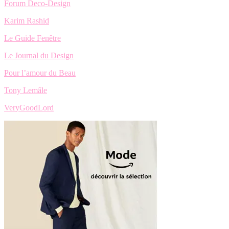
Forum Deco-Design
Karim Rashid
Le Guide Fenêtre
Le Journal du Design
Pour l’amour du Beau
Tony Lemâle
VeryGoodLord