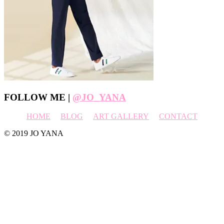
Footer
FOLLOW ME |
@JO_YANA
HOME
BLOG
ART GALLERY
CONTACT
© 2019 JO YANA