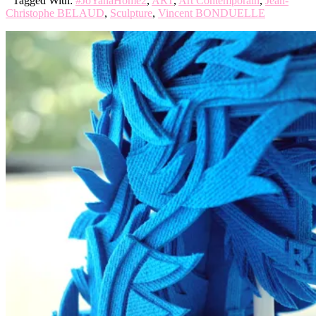
Tagged With:
#JoYanaHome2
,
ART
,
Art Contemporain
,
Jean-
Christophe BELAUD
,
Sculpture
,
Vincent BONDUELLE