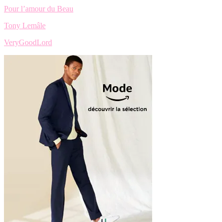
Pour l’amour du Beau
Tony Lemâle
VeryGoodLord