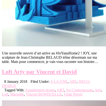
Une nouvelle oeuvre d’art arrive au #JoYanaHome2 ! JOY, une
sculpture de Jean-Christophe BELAUD trône désormais sur ma
table. Mais pour commencer, je vais vous raconter son histoire…
Loft Arty par Vincent et David
8 January 2018
Filed Under:
A LA UNE
,
ART
,
DECO-
DESIGN
Tagged With:
Appartement design
,
ART
,
Art Contemporain
,
Arty
,
Loft
,
Marseille
,
Vincent BONDUELLE
,
Visite Privée