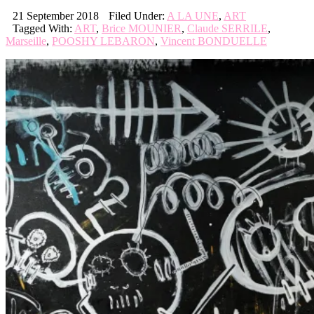
21 September 2018
Filed Under:
A LA UNE
,
ART
Tagged With:
ART
,
Brice MOUNIER
,
Claude SERRILE
,
Marseille
,
POOSHY LEBARON
,
Vincent BONDUELLE