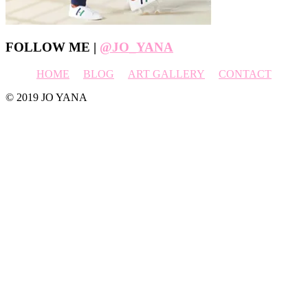
Footer
FOLLOW ME |
@JO_YANA
HOME
BLOG
ART GALLERY
CONTACT
© 2019 JO YANA