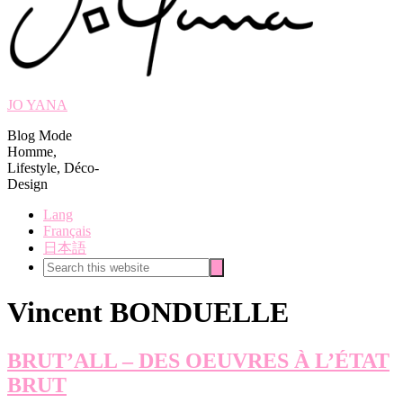
JO YANA
Blog Mode
Homme,
Lifestyle, Déco-
Design
Lang
Français
日本語
Search
Search
this
website
Vincent BONDUELLE
BRUT’ALL – DES OEUVRES À L’ÉTAT
BRUT