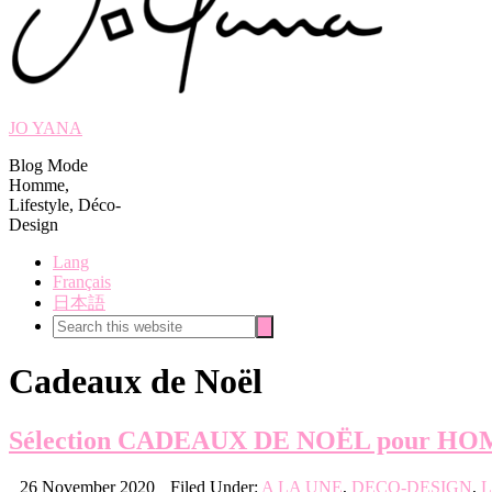
JO YANA
Blog Mode
Homme,
Lifestyle, Déco-
Design
Lang
Français
日本語
Search
Search
this
website
Cadeaux de Noël
Sélection CADEAUX DE NOËL pour H
26 November 2020
Filed Under:
A LA UNE
,
DECO-DESIGN
,
L