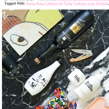
Tagged With:
Beau
,
Bon
,
Cadeaux de Noël
,
Cadeaux pour Homme