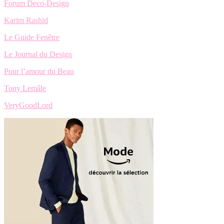
Forum Deco-Design
Karim Rashid
Le Guide Fenêtre
Le Journal du Design
Pour l’amour du Beau
Tony Lemâle
VeryGoodLord