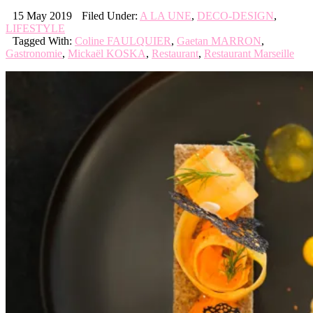
15 May 2019
Filed Under:
A LA UNE
,
DECO-DESIGN
,
LIFESTYLE
Tagged With:
Coline FAULQUIER
,
Gaetan MARRON
,
Gastronomie
,
Mickaël KOSKA
,
Restaurant
,
Restaurant Marseille