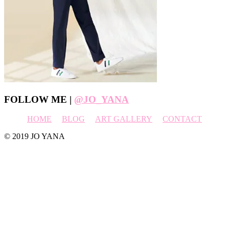
Footer
FOLLOW ME |
@JO_YANA
HOME
BLOG
ART GALLERY
CONTACT
© 2019 JO YANA