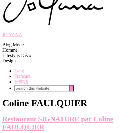
JO YANA
Blog Mode
Homme,
Lifestyle, Déco-
Design
Lang
Français
日本語
Search
Search
this
website
Coline FAULQUIER
Restaurant SIGNATURE par Coline
FAULQUIER