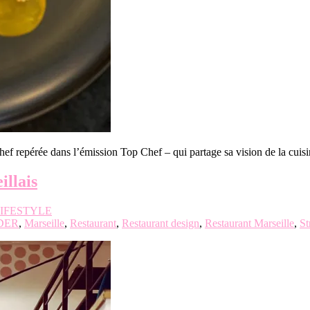
 repérée dans l’émission Top Chef – qui partage sa vision de la cuis
llais
IFESTYLE
DER
,
Marseille
,
Restaurant
,
Restaurant design
,
Restaurant Marseille
,
St