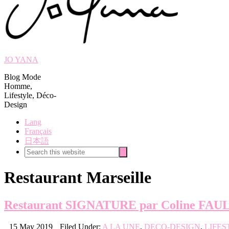
JO YANA
Blog Mode
Homme,
Lifestyle, Déco-
Design
Lang
Français
日本語
Search
Search
this
website
Restaurant Marseille
Restaurant SIGNATURE par Coline FA
15 May 2019
Filed Under:
A LA UNE
,
DECO-DESIGN
,
LIFES