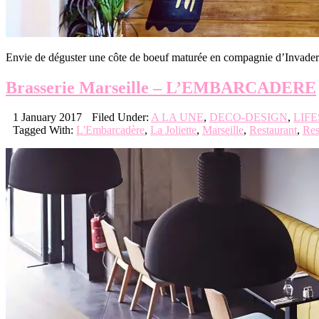
Envie de déguster une côte de boeuf maturée en compagnie d’Invade
Brasserie Marseille – L’EMBARCADERE
1 January 2017
Filed Under:
A LA UNE
,
DECO-DESIGN
,
LIF
Tagged With:
L'Embarcadère
,
La Joliette
,
Marseille
,
Restaurant
,
Res