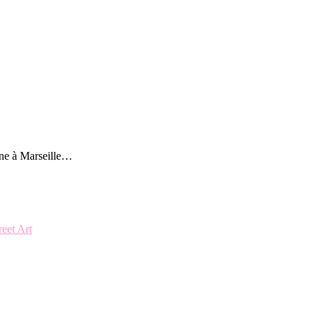
ine à Marseille…
reet Art