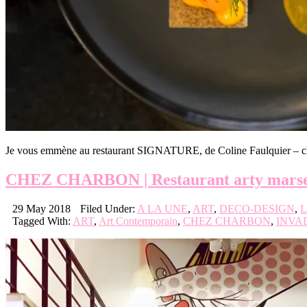
Je vous emmène au restaurant SIGNATURE, de Coline Faulquier – chef
CHEZ CHARBON | Restaurant arty marsei
29 May 2018
Filed Under:
A LA UNE
,
ART
,
DECO-DESIGN
,
L
Tagged With:
ART
,
Art Contemporain
,
CHEZ CHARBON
,
INVA