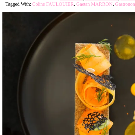
Tagged With:
Coline FAULQUIER
,
Gaetan MARRON
,
Gastrono