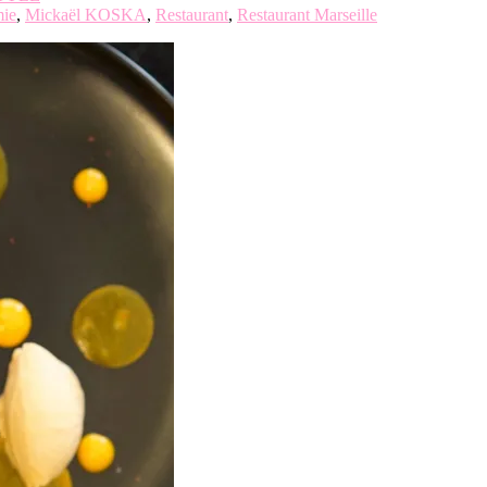
mie
,
Mickaël KOSKA
,
Restaurant
,
Restaurant Marseille