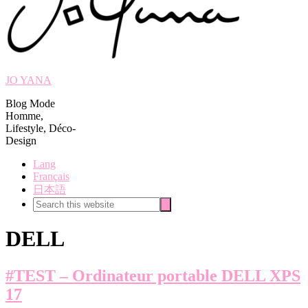
JO YANA
Blog Mode
Homme,
Lifestyle, Déco-
Design
Lang
Français
日本語
Search
Search
this
website
DELL
#TEST – Ordinateur portable DELL XPS
17