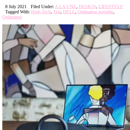
8 July 2021
Filed Under:
A LA UNE
,
DESIGN
,
LIFESTYLE
Tagged With:
High-Tech
,
Test
,
DELL
,
Ordinateur portable
,
Ordinateur