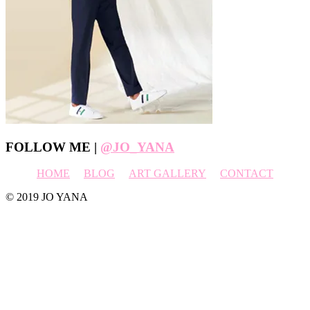
Footer
FOLLOW ME |
@JO_YANA
HOME
BLOG
ART GALLERY
CONTACT
© 2019 JO YANA