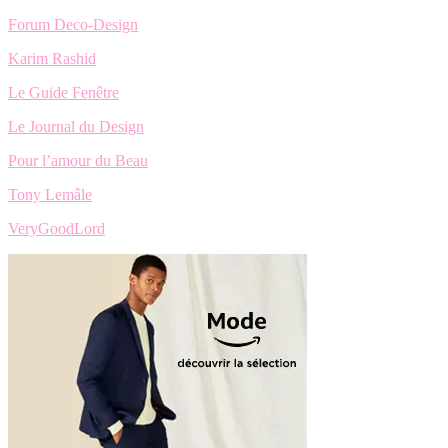
Forum Deco-Design
Karim Rashid
Le Guide Fenêtre
Le Journal du Design
Pour l’amour du Beau
Tony Lemâle
VeryGoodLord