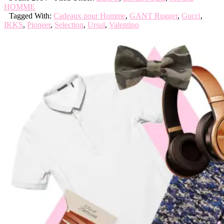
HOMME
Tagged With:
Cadeaux pour Homme
,
GANT Rugger
,
Gucci
,
IKKS
,
Pioneer
,
Selection
,
Ursul
,
Valentino