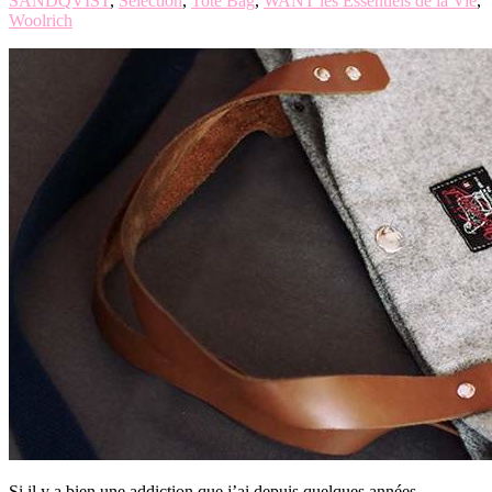
SANDQVIST
,
Selection
,
Tote Bag
,
WANT les Essentiels de la Vie
,
Woolrich
Si il y a bien une addiction que j’ai depuis quelques années