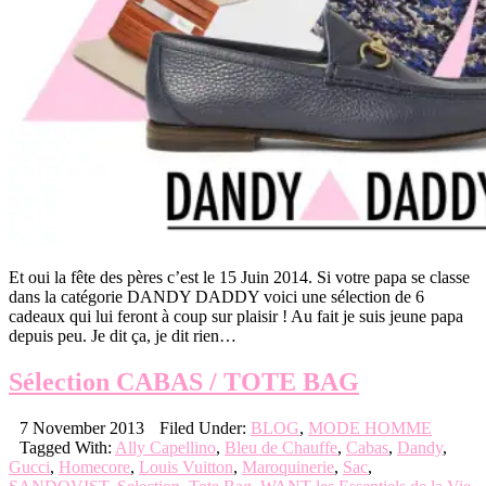
Et oui la fête des pères c’est le 15 Juin 2014. Si votre papa se classe
dans la catégorie DANDY DADDY voici une sélection de 6
cadeaux qui lui feront à coup sur plaisir ! Au fait je suis jeune papa
depuis peu. Je dit ça, je dit rien…
Sélection CABAS / TOTE BAG
7 November 2013
Filed Under:
BLOG
,
MODE HOMME
Tagged With:
Ally Capellino
,
Bleu de Chauffe
,
Cabas
,
Dandy
,
Gucci
,
Homecore
,
Louis Vuitton
,
Maroquinerie
,
Sac
,