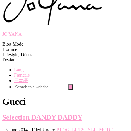
JO YANA
Blog Mode
Homme,
Lifestyle, Déco-
Design
Lang
Français
日本語
Search
Search
this
website
Gucci
Sélection DANDY DADDY
3 June 2014
Filed Under:
BLOG
,
LIFESTYLE
,
MODE