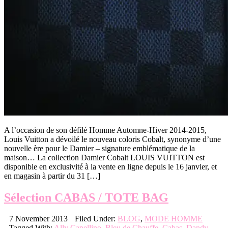
A l’occasion de son défilé Homme Automne-Hiver 2014-2015,
Louis Vuitton a dévoilé le nouveau coloris Cobalt, synonyme d’une
nouvelle ère pour le Damier – signature emblématique de la
maison… La collection Damier Cobalt LOUIS VUITTON est
disponible en exclusivité à la vente en ligne depuis le 16 janvier, et
en magasin à partir du 31 […]
Sélection CABAS / TOTE BAG
7 November 2013
Filed Under:
BLOG
,
MODE HOMME
Tagged With:
Ally Capellino
,
Bleu de Chauffe
,
Cabas
,
Dandy
,