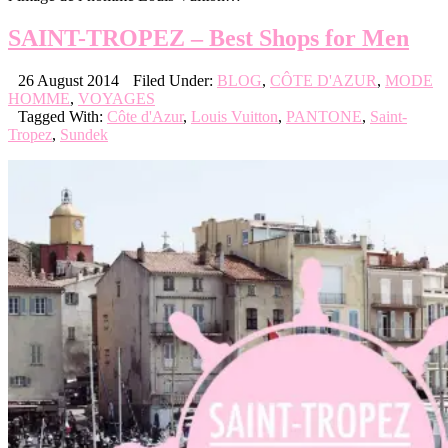
SAINT-TROPEZ – Best Shops for Men
26 August 2014
Filed Under:
BLOG
,
CÔTE D'AZUR
,
MODE
HOMME
,
VOYAGES
Tagged With:
Côte d'Azur
,
Louis Vuitton
,
PANTONE
,
Saint-
Tropez
,
Sundek