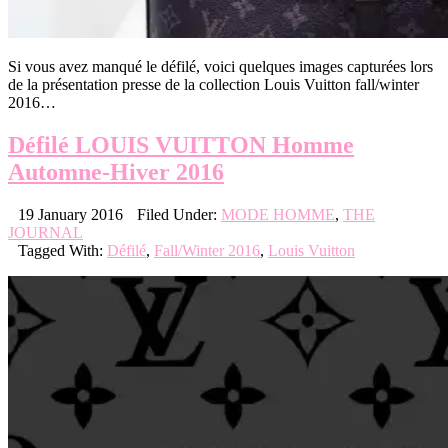
Si vous avez manqué le défilé, voici quelques images capturées lors
de la présentation presse de la collection Louis Vuitton fall/winter
2016…
Défilé LOUIS VUITTON Homme
Automne-Hiver 2016
19 January 2016
Filed Under:
MODE HOMME
,
THE
JOURNAL
Tagged With:
Défilé
,
Fall/Winter 2016
,
Louis Vuitton