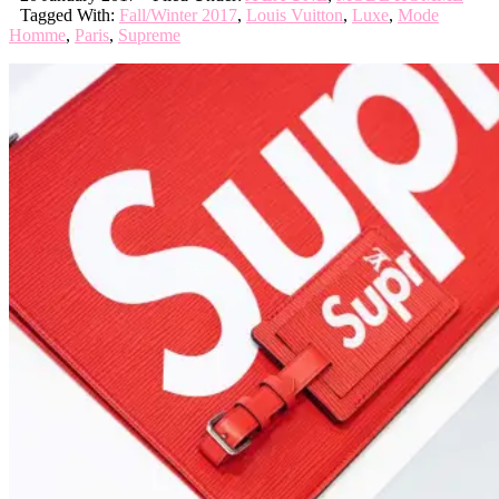
Tagged With:
Fall/Winter 2017
,
Louis Vuitton
,
Luxe
,
Mode
Homme
,
Paris
,
Supreme