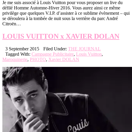
Je me suis associé à Louis Vuitton pour vous proposer un live du
défilé Homme Automne-Hiver 2016. Vous aurez ainsi ce même
privilège que quelques V.I.P. d’assister à ce sublime évènement – qui
se déroulera à la tombée de nuit sous la verrière du parc André
Citroën…
LOUIS VUITTON x XAVIER DOLAN
3 September 2015
Filed Under:
THE JOURNAL
Tagged With:
Campagne Publicitaire
,
Louis Vuitton
,
Maroquinerie
,
PHOTO
,
Xavier DOLAN