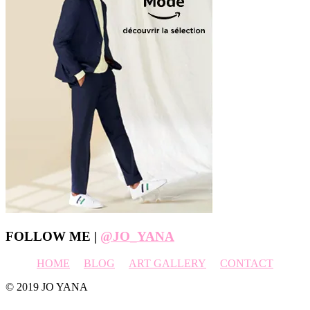
Footer
FOLLOW ME |
@JO_YANA
HOME
BLOG
ART GALLERY
CONTACT
© 2019 JO YANA