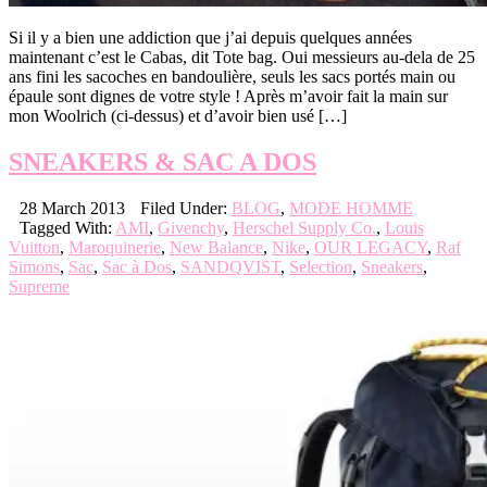
Si il y a bien une addiction que j’ai depuis quelques années
maintenant c’est le Cabas, dit Tote bag. Oui messieurs au-dela de 25
ans fini les sacoches en bandoulière, seuls les sacs portés main ou
épaule sont dignes de votre style ! Après m’avoir fait la main sur
mon Woolrich (ci-dessus) et d’avoir bien usé […]
SNEAKERS & SAC A DOS
28 March 2013
Filed Under:
BLOG
,
MODE HOMME
Tagged With:
AMI
,
Givenchy
,
Herschel Supply Co.
,
Louis
Vuitton
,
Maroquinerie
,
New Balance
,
Nike
,
OUR LEGACY
,
Raf
Simons
,
Sac
,
Sac à Dos
,
SANDQVIST
,
Selection
,
Sneakers
,
Supreme