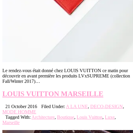
Le rendez-vous était donné chez LOUIS VUITTON ce matin pour
découvrir en avant première les produits LVxSUPREME (collection
Fall/Winter 2017)…
LOUIS VUITTON MARSEILLE
21 October 2016
Filed Under:
A LA UNE
,
DECO-DESIGN
,
MODE HOMME
Tagged With:
Architecture
,
Boutique
,
Louis Vuitton
,
Luxe
,
Marseille