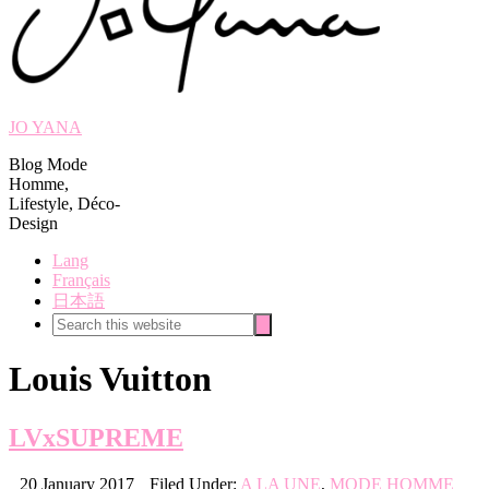
JO YANA
Blog Mode
Homme,
Lifestyle, Déco-
Design
Lang
Français
日本語
Search
Search
this
website
Louis Vuitton
LVxSUPREME
20 January 2017
Filed Under:
A LA UNE
,
MODE HOMME