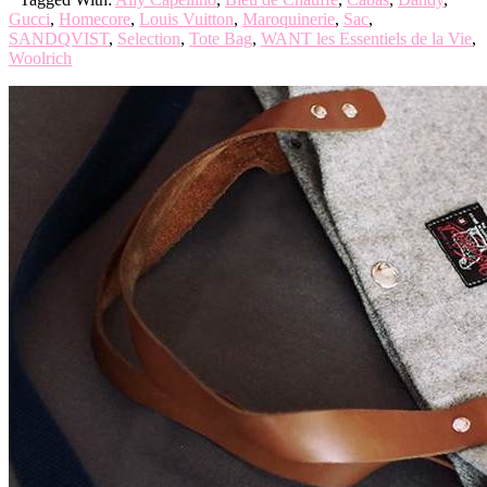
Gucci
,
Homecore
,
Louis Vuitton
,
Maroquinerie
,
Sac
,
SANDQVIST
,
Selection
,
Tote Bag
,
WANT les Essentiels de la Vie
,
Woolrich