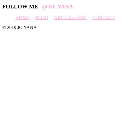
Footer
FOLLOW ME |
@JO_YANA
HOME
BLOG
ART GALLERY
CONTACT
© 2019 JO YANA