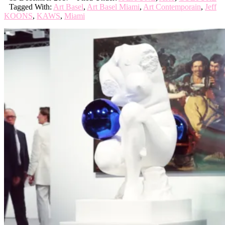
Tagged With:
Art Basel
,
Art Basel Miami
,
Art Contemporain
,
Jeff
KOONS
,
KAWS
,
Miami