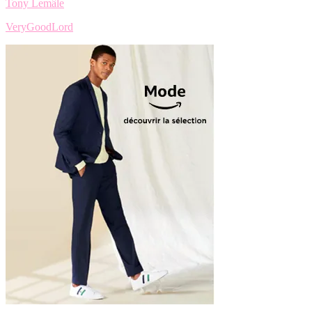
Tony Lemâle
VeryGoodLord