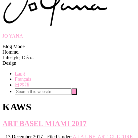
JO YANA
Blog Mode
Homme,
Lifestyle, Déco-
Design
Lang
Français
日本語
Search
Search
this
website
KAWS
ART BASEL MIAMI 2017
13 December 2017
Filed Under:
A LA UNE
,
ART
,
CULTURE