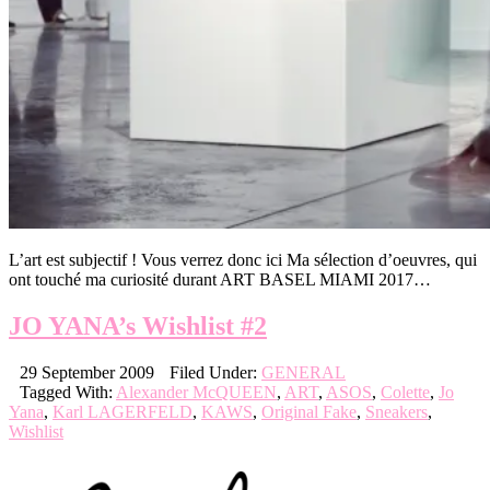
L’art est subjectif ! Vous verrez donc ici Ma sélection d’oeuvres, qui
ont touché ma curiosité durant ART BASEL MIAMI 2017…
JO YANA’s Wishlist #2
29 September 2009
Filed Under:
GENERAL
Tagged With:
Alexander McQUEEN
,
ART
,
ASOS
,
Colette
,
Jo
Yana
,
Karl LAGERFELD
,
KAWS
,
Original Fake
,
Sneakers
,
Wishlist