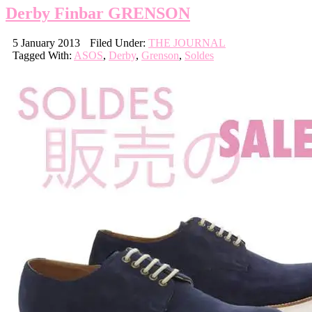
Derby Finbar GRENSON
5 January 2013
Filed Under:
THE JOURNAL
Tagged With:
ASOS
,
Derby
,
Grenson
,
Soldes