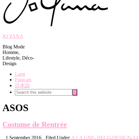
JO YANA
Blog Mode
Homme,
Lifestyle, Déco-
Design
Lang
Français
日本語
Search
Search
this
website
ASOS
Costume de Rentrée
1 September 2016
Filed Under:
A LA UNE
,
DECO-DESIGN
,
L