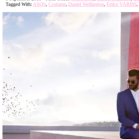
Tagged With:
ASOS
,
Costume
,
Daniel Wellington
,
Felice VARINI
,