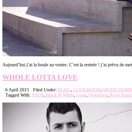
Aujourd’hui j’ai la boule au ventre. C’est la rentrée ! j’ai prévu de 
WHOLE LOTTA LOVE
6 April 2015
Filed Under:
BLOG
,
LOOKBOOK
,
MODE HOM
Tagged With:
ASOS
,
Black & White
,
Look
,
Oversized
,
River Islan