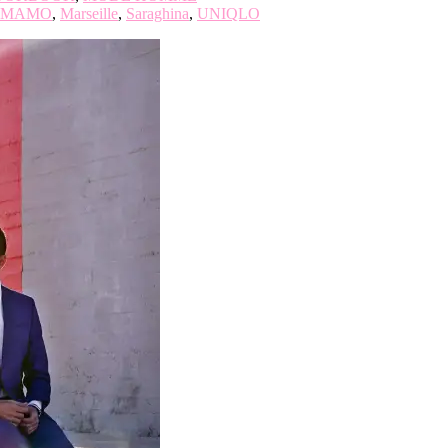
MAMO
,
Marseille
,
Saraghina
,
UNIQLO