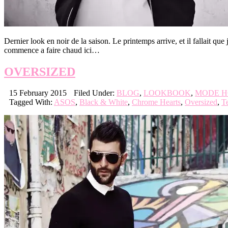
Dernier look en noir de la saison. Le printemps arrive, et il fallait qu
commence a faire chaud ici…
OVERSIZED
15 February 2015
Filed Under:
BLOG
,
LOOKBOOK
,
MODE 
Tagged With:
ASOS
,
Black & White
,
Chrome Hearts
,
Oversized
,
T