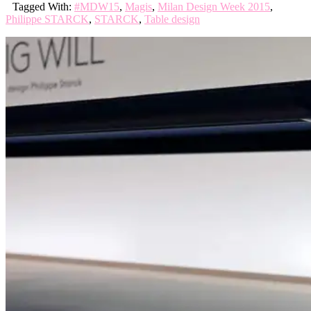
Tagged With:
#MDW15
,
Magis
,
Milan Design Week 2015
,
Philippe STARCK
,
STARCK
,
Table design