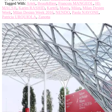
Tagged With:
Artek
,
Beau&Bien
,
François MANGEOL
,
HI-
MACS®
,
Karim RASHID
,
Kartell
,
Magis
,
Milan
,
Milan Design
Week
,
Milan Design Week 2016
,
NENDO
,
Paola NAVONE
,
Patricia URQUIOLA
,
Zanotta