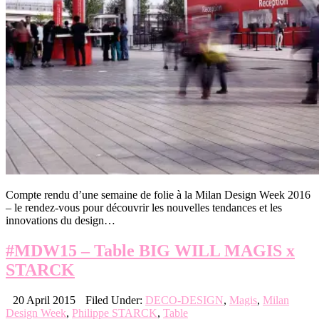
Compte rendu d’une semaine de folie à la Milan Design Week 2016
– le rendez-vous pour découvrir les nouvelles tendances et les
innovations du design…
#MDW15 – Table BIG WILL MAGIS x
STARCK
20 April 2015
Filed Under:
DECO-DESIGN
,
Magis
,
Milan
Design Week
,
Philippe STARCK
,
Table