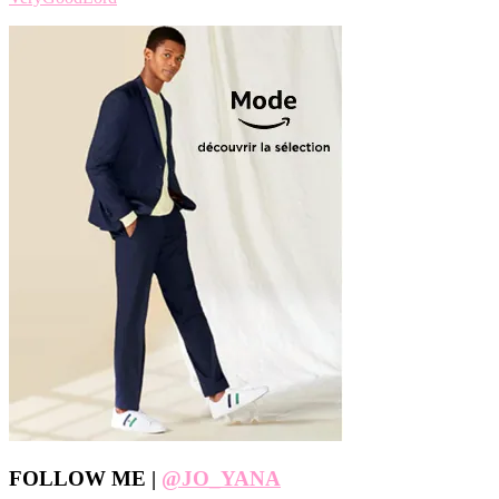
Footer
FOLLOW ME |
@JO_YANA