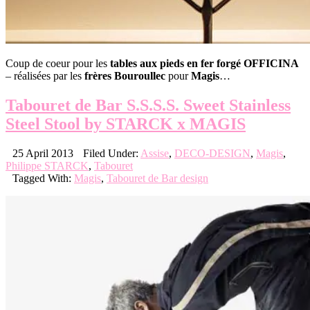
Coup de coeur pour les
tables aux pieds en fer forgé OFFICINA
– réalisées par les
frères Bouroullec
pour
Magis
…
Tabouret de Bar S.S.S.S. Sweet Stainless
Steel Stool by STARCK x MAGIS
25 April 2013
Filed Under:
Assise
,
DECO-DESIGN
,
Magis
,
Philippe STARCK
,
Tabouret
Tagged With:
Magis
,
Tabouret de Bar design