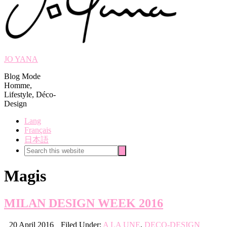
JO YANA
Blog Mode
Homme,
Lifestyle, Déco-
Design
Lang
Français
日本語
Search
Search
this
website
Magis
MILAN DESIGN WEEK 2016
20 April 2016
Filed Under:
A LA UNE
,
DECO-DESIGN