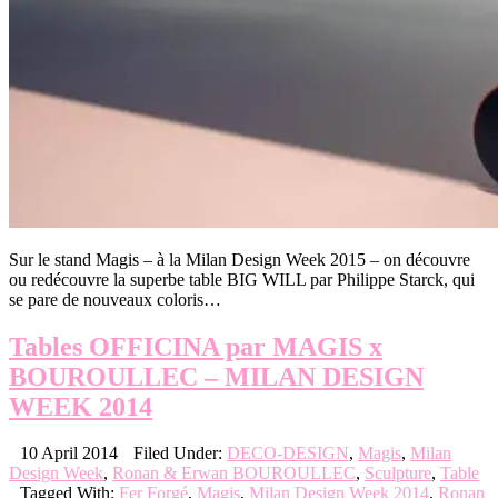
Sur le stand Magis – à la Milan Design Week 2015 – on découvre
ou redécouvre la superbe table BIG WILL par Philippe Starck, qui
se pare de nouveaux coloris…
Tables OFFICINA par MAGIS x
BOUROULLEC – MILAN DESIGN
WEEK 2014
10 April 2014
Filed Under:
DECO-DESIGN
,
Magis
,
Milan
Design Week
,
Ronan & Erwan BOUROULLEC
,
Sculpture
,
Table
Tagged With:
Fer Forgé
,
Magis
,
Milan Design Week 2014
,
Ronan