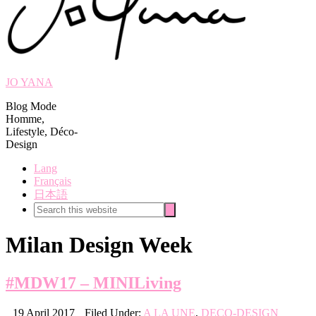
JO YANA
Blog Mode
Homme,
Lifestyle, Déco-
Design
Lang
Français
日本語
Search
Search
this
website
Milan Design Week
#MDW17 – MINILiving
19 April 2017
Filed Under:
A LA UNE
,
DECO-DESIGN