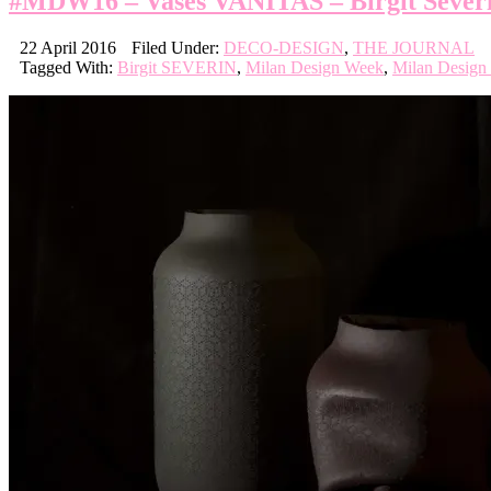
#MDW16 – Vases VANITAS – Birgit Sever
22 April 2016
Filed Under:
DECO-DESIGN
,
THE JOURNAL
Tagged With:
Birgit SEVERIN
,
Milan Design Week
,
Milan Design