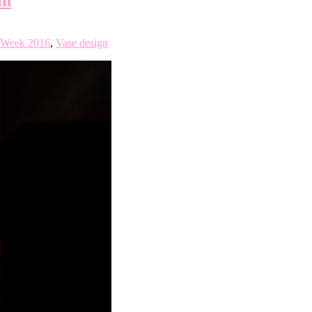
in
 Week 2016
,
Vase design