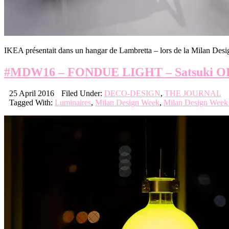
IKEA présentait dans un hangar de Lambretta – lors de la Milan Des
#MDW16 – FONDUE LIGHT – Satsuki 
25 April 2016
Filed Under:
DECO-DESIGN
,
THE JOURNAL
Tagged With:
Luminaires
,
Milan Design Week
,
Milan Design Week