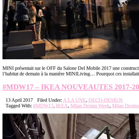
MINI présentait sur le OFF du Salone Del Mobile 2017 une construction
l’habitat de demain à la manière MINILiving… Pourquoi ces installati
#MDW17 – IKEA NOUVEAUTES 2017-20
13 April 2017
Filed Under:
A LA UNE
,
DECO-DESIGN
Tagged With:
#MDW17
,
IKEA
,
Milan Design Week
,
Milan Desig