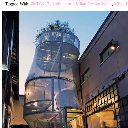
Tagged With:
#MDW17
,
Architecture
,
Milan Design Week
,
Milan 