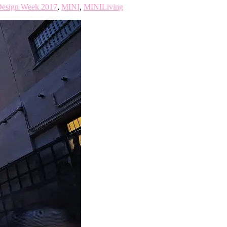
Design Week 2017
,
MINI
,
MINILiving