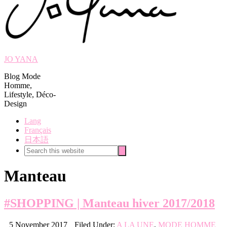
JO YANA
Blog Mode
Homme,
Lifestyle, Déco-
Design
Lang
Français
日本語
Search
Search
this
website
Manteau
#SHOPPING | Manteau hiver 2017/2018
5 November 2017
Filed Under:
A LA UNE
,
MODE HOMME