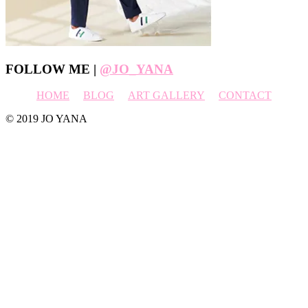
Footer
FOLLOW ME |
@JO_YANA
HOME
BLOG
ART GALLERY
CONTACT
© 2019 JO YANA