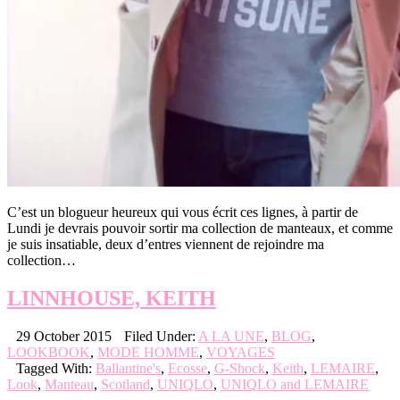
C’est un blogueur heureux qui vous écrit ces lignes, à partir de
Lundi je devrais pouvoir sortir ma collection de manteaux, et comme
je suis insatiable, deux d’entres viennent de rejoindre ma
collection…
LINNHOUSE, KEITH
29 October 2015
Filed Under:
A LA UNE
,
BLOG
,
LOOKBOOK
,
MODE HOMME
,
VOYAGES
Tagged With:
Ballantine's
,
Ecosse
,
G-Shock
,
Keith
,
LEMAIRE
,
Look
,
Manteau
,
Scotland
,
UNIQLO
,
UNIQLO and LEMAIRE