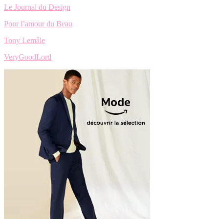
Le Journal du Design
Pour l’amour du Beau
Tony Lemâle
VeryGoodLord