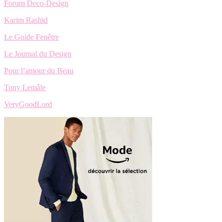
Forum Deco-Design
Karim Rashid
Le Guide Fenêtre
Le Journal du Design
Pour l’amour du Beau
Tony Lemâle
VeryGoodLord