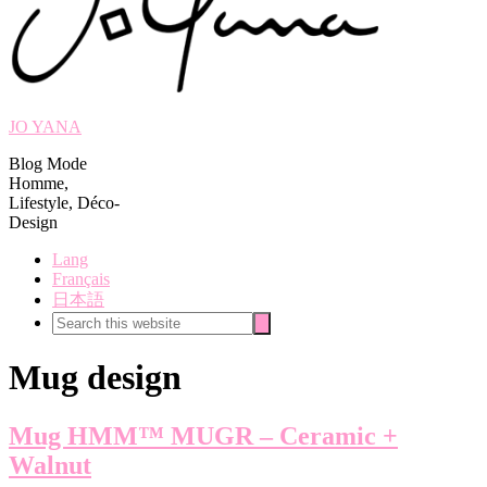
JO YANA
Blog Mode
Homme,
Lifestyle, Déco-
Design
Lang
Français
日本語
Search
Search
this
website
Mug design
Mug HMM™ MUGR – Ceramic +
Walnut