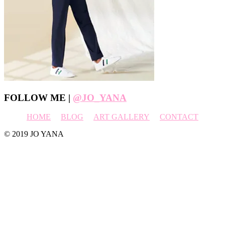
Footer
FOLLOW ME |
@JO_YANA
HOME
BLOG
ART GALLERY
CONTACT
© 2019 JO YANA