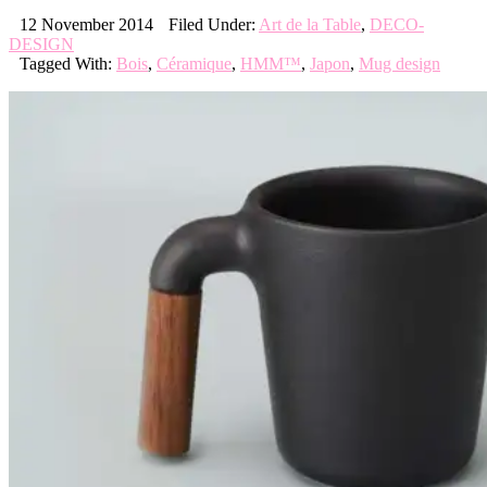
12 November 2014
Filed Under:
Art de la Table
,
DECO-
DESIGN
Tagged With:
Bois
,
Céramique
,
HMM™
,
Japon
,
Mug design