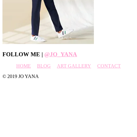
Footer
FOLLOW ME |
@JO_YANA
HOME
BLOG
ART GALLERY
CONTACT
© 2019 JO YANA