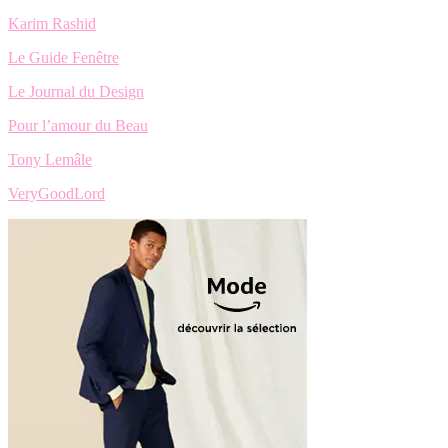
Karim Rashid
Le Guide Fenêtre
Le Journal du Design
Pour l’amour du Beau
Tony Lemâle
VeryGoodLord