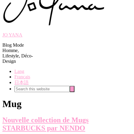
JO YANA
Blog Mode
Homme,
Lifestyle, Déco-
Design
Lang
Français
日本語
Search
Search
this
website
Mug
Nouvelle collection de Mugs
STARBUCKS par NENDO