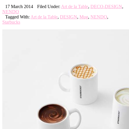
17 March 2014
Filed Under:
Art de la Table
,
DECO-DESIGN
,
NENDO
Tagged With:
Art de la Table
,
DESIGN
,
Mug
,
NENDO
,
Starbucks