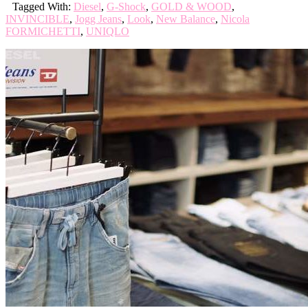
Tagged With:
Diesel
,
G-Shock
,
GOLD & WOOD
,
INVINCIBLE
,
Jogg Jeans
,
Look
,
New Balance
,
Nicola
FORMICHETTI
,
UNIQLO