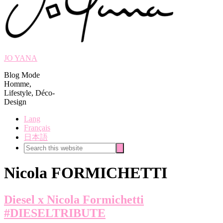
JO YANA
Blog Mode
Homme,
Lifestyle, Déco-
Design
Lang
Français
日本語
Search
Search
this
website
Nicola FORMICHETTI
Diesel x Nicola Formichetti
#DIESELTRIBUTE