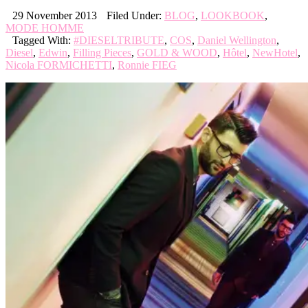
29 November 2013
Filed Under:
BLOG
,
LOOKBOOK
,
MODE HOMME
Tagged With:
#DIESELTRIBUTE
,
COS
,
Daniel Wellington
,
Diesel
,
Edwin
,
Filling Pieces
,
GOLD & WOOD
,
Hôtel
,
NewHotel
,
Nicola FORMICHETTI
,
Ronnie FIEG