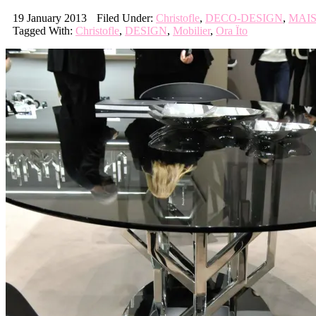
19 January 2013
Filed Under:
Christofle
,
DECO-DESIGN
,
MAIS
Tagged With:
Christofle
,
DESIGN
,
Mobilier
,
Ora Ïto