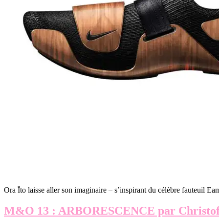
Ora Ïto laisse aller son imaginaire – s’inspirant du célèbre fauteuil
M&O 13 : ARBORESCENCE par Christofl