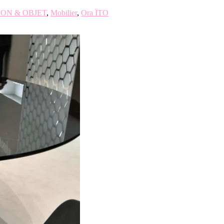
ON & OBJET
,
Mobilier
,
Ora ÏTO