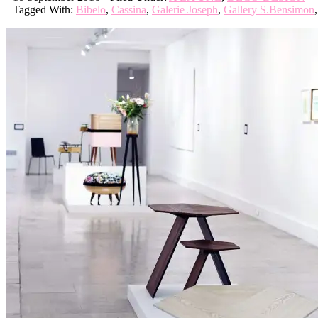
Tagged With:
Bibelo
,
Cassina
,
Galerie Joseph
,
Gallery S.Bensimon