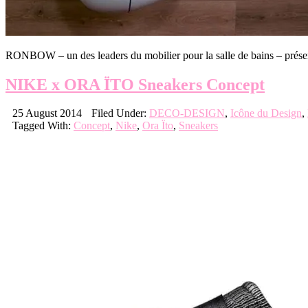
RONBOW – un des leaders du mobilier pour la salle de bains – prése
NIKE x ORA ÏTO Sneakers Concept
25 August 2014
Filed Under:
DECO-DESIGN
,
Icône du Design
,
Tagged With:
Concept
,
Nike
,
Ora Ïto
,
Sneakers