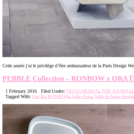
Cette année j’ai le privilège d’être ambassadeur de la Paris Design Wee
PEBBLE Collection – RONBOW x ORA 
1 February 2016
Filed Under:
DECO-DESIGN
,
THE JOURNA
Tagged With:
Ora Ïto
,
RONBOW
,
Salle d'eau
,
Salle de bains design