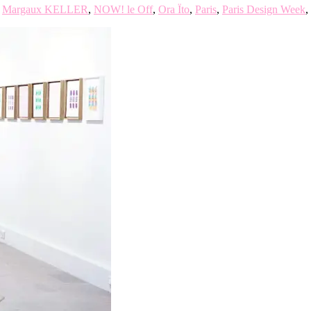
,
Margaux KELLER
,
NOW! le Off
,
Ora Ïto
,
Paris
,
Paris Design Week
,