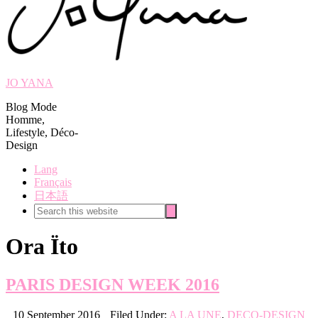
JO YANA
Blog Mode
Homme,
Lifestyle, Déco-
Design
Lang
Français
日本語
Search
Search
this
website
Ora Ïto
PARIS DESIGN WEEK 2016
10 September 2016
Filed Under:
A LA UNE
,
DECO-DESIGN