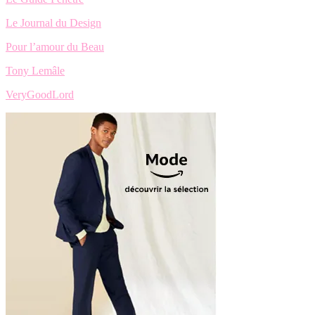
Le Journal du Design
Pour l’amour du Beau
Tony Lemâle
VeryGoodLord