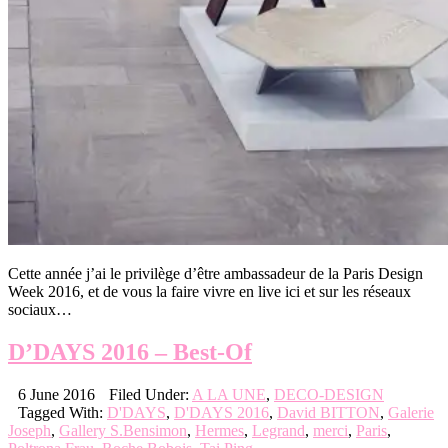
Cette année j’ai le privilège d’être ambassadeur de la Paris Design
Week 2016, et de vous la faire vivre en live ici et sur les réseaux
sociaux…
D’DAYS 2016 – Best-Of
6 June 2016
Filed Under:
A LA UNE
,
DECO-DESIGN
Tagged With:
D'DAYS
,
D'DAYS 2016
,
David BITTON
,
Galerie
Joseph
,
Gallery S.Bensimon
,
Hermes
,
Legrand
,
merci
,
Paris
,