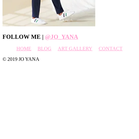
Footer
FOLLOW ME |
@JO_YANA
HOME
BLOG
ART GALLERY
CONTACT
© 2019 JO YANA