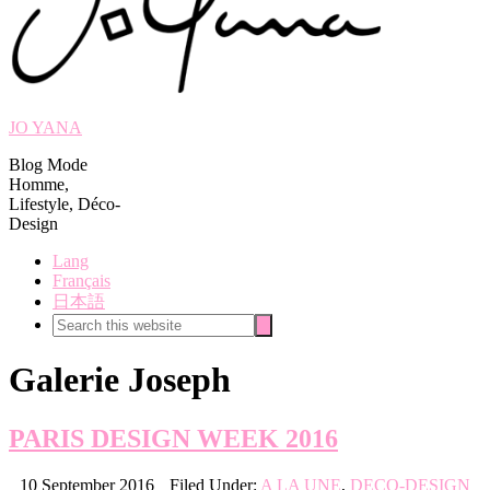
JO YANA
Blog Mode
Homme,
Lifestyle, Déco-
Design
Lang
Français
日本語
Search
Search
this
website
Galerie Joseph
PARIS DESIGN WEEK 2016
10 September 2016
Filed Under:
A LA UNE
,
DECO-DESIGN