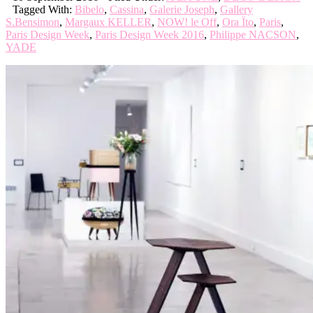
Tagged With:
Bibelo
,
Cassina
,
Galerie Joseph
,
Gallery
S.Bensimon
,
Margaux KELLER
,
NOW! le Off
,
Ora Ïto
,
Paris
,
Paris Design Week
,
Paris Design Week 2016
,
Philippe NACSON
,
YADE