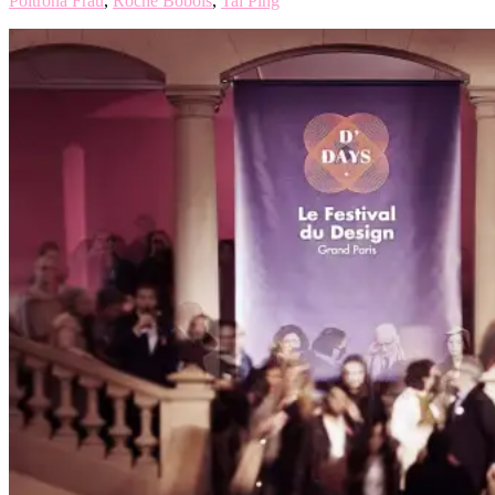
Poltrona Frau
,
Roche Bobois
,
Tai Ping