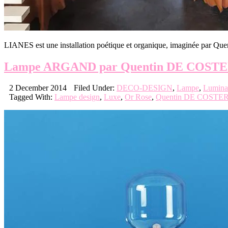
LIANES est une installation poétique et organique, imaginée par Quent
Lampe ARGAND par Quentin DE COST
2 December 2014
Filed Under:
DECO-DESIGN
,
Lampe
,
Lumina
Tagged With:
Lampe design
,
Luxe
,
Or Rose
,
Quentin DE COSTE