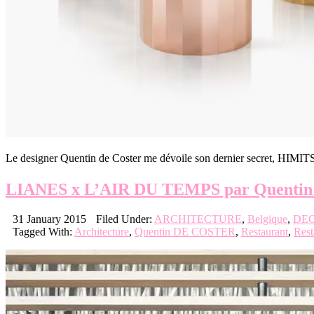
Le designer Quentin de Coster me dévoile son dernier secret, HIMITSU
LIANES x L’AIR DU TEMPS par Quenti
31 January 2015
Filed Under:
ARCHITECTURE
,
Belgique
,
DEC
Tagged With:
Architecture
,
Quentin DE COSTER
,
Restaurant
,
Rest