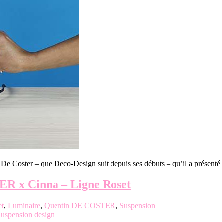
De Coster – que Deco-Design suit depuis ses débuts – qu’il a présen
R x Cinna – Ligne Roset
et
,
Luminaire
,
Quentin DE COSTER
,
Suspension
uspension design