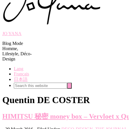
JO YANA
Blog Mode
Homme,
Lifestyle, Déco-
Design
Lang
Français
日本語
Search
Search
this
website
Quentin DE COSTER
HIMITSU 秘密 money box – Vervloet x Q