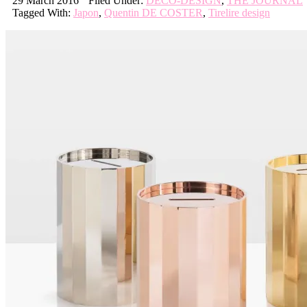
29 March 2016
Filed Under:
DECO-DESIGN
,
THE JOURNAL
Tagged With:
Japon
,
Quentin DE COSTER
,
Tirelire design