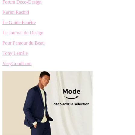
Forum Deco-Design
Karim Rashid
Le Guide Fenêtre
Le Journal du Design
Pour l’amour du Beau
Tony Lemâle
VeryGoodLord