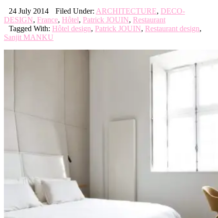
24 July 2014
Filed Under:
ARCHITECTURE
,
DECO-
DESIGN
,
France
,
Hôtel
,
Patrick JOUIN
,
Restaurant
Tagged With:
Hôtel design
,
Patrick JOUIN
,
Restaurant design
,
Sanjit MANKU