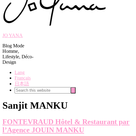
JO YANA
Blog Mode
Homme,
Lifestyle, Déco-
Design
Lang
Français
日本語
Search
Search
this
website
Sanjit MANKU
FONTEVRAUD Hôtel & Restaurant par
l’Agence JOUIN MANKU