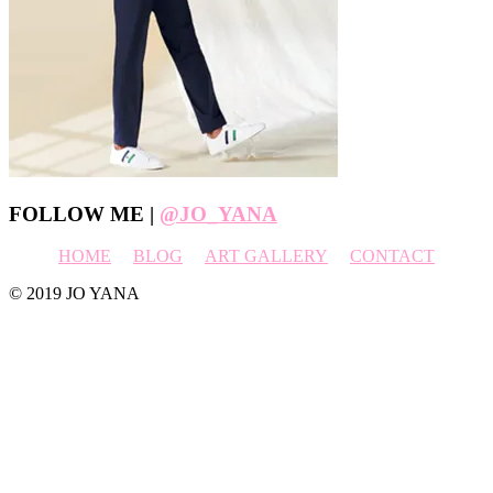
Footer
FOLLOW ME |
@JO_YANA
HOME
BLOG
ART GALLERY
CONTACT
© 2019 JO YANA