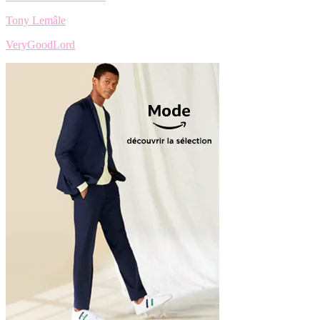
Tony Lemâle
VeryGoodLord