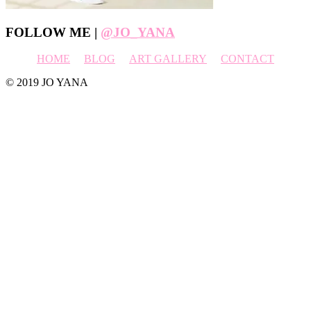
Footer
FOLLOW ME |
@JO_YANA
HOME
BLOG
ART GALLERY
CONTACT
© 2019 JO YANA