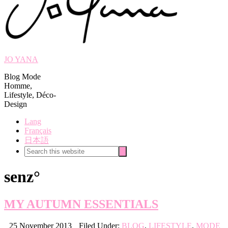
JO YANA
Blog Mode
Homme,
Lifestyle, Déco-
Design
Lang
Français
日本語
Search
Search
this
website
senz°
MY AUTUMN ESSENTIALS
25 November 2013
Filed Under:
BLOG
,
LIFESTYLE
,
MODE