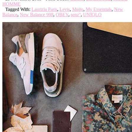
HOMME
Tagged With:
Laurizia Paris
,
Levis
,
Mujjo
,
My Essentials
,
New
Balance
,
New Balance 998
,
OBEY
,
senz°
,
UNIQLO