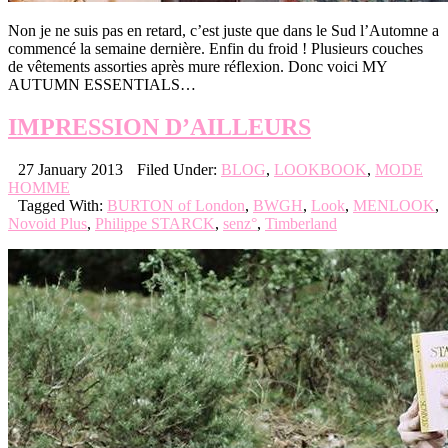
Non je ne suis pas en retard, c’est juste que dans le Sud l’Automne a
commencé la semaine dernière. Enfin du froid ! Plusieurs couches
de vêtements assorties après mure réflexion. Donc voici MY
AUTUMN ESSENTIALS…
IMPRESSION D’AILLEURS
27 January 2013
Filed Under:
BLOG
,
LOOKBOOK
,
MODE
HOMME
Tagged With:
BURTON of London
,
BWGH
,
Look
,
MENLOOK
,
Novoid Plus
,
Philippe STARCK
,
senz°
,
Timberland