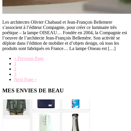
Les architectes Olivier Chabaud et Jean-François Bellemere
s’associent à l’éditeur Compagnie, pour créer ce luminaire très
poétique – la lampe OISEAU… Fondée en 2004, la Compagnie est
l’oeuvre de l’architecte Jean-François Bellemère. Son activité se
déploie dans l’édition de mobilier et d’objets design, où tous les
produits sont fabriqués en France… La lampe Oiseau est […]
Go
«
Previous Page
Page
to
1
Page
2
Page
3
Go
Next Page »
to
Primary
MES ENVIES DE BEAU
Sidebar