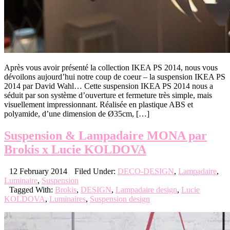
Après vous avoir présenté la collection IKEA PS 2014, nous vous
dévoilons aujourd’hui notre coup de coeur – la suspension IKEA PS
2014 par David Wahl… Cette suspension IKEA PS 2014 nous a
séduit par son système d’ouverture et fermeture très simple, mais
visuellement impressionnant. Réalisée en plastique ABS et
polyamide, d’une dimension de Ø35cm, […]
Suspension & Lampadaire MONA par
Brokis x Lucie KOLDOVA
12 February 2014
Filed Under:
DECO-DESIGN
,
Lampadaire
,
Luminaire
,
Suspension
Tagged With:
Brokis
,
DESIGN
,
Lampadaire design
,
Lucie
KOLDOVA
,
Luminaires
,
Suspension design