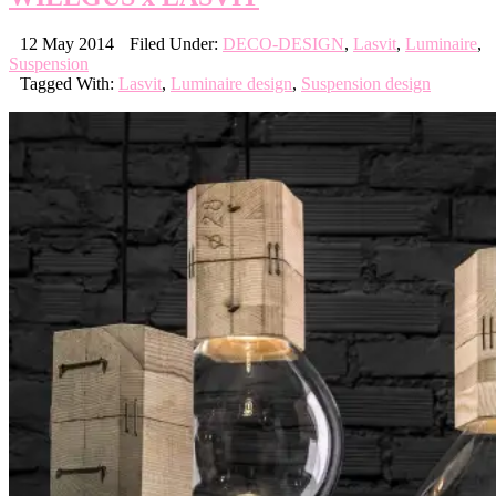
12 May 2014
Filed Under:
DECO-DESIGN
,
Lasvit
,
Luminaire
,
Suspension
Tagged With:
Lasvit
,
Luminaire design
,
Suspension design