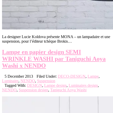
La designer Lucie Koldova présente MONA – un lampadaire et une
suspension, pour l’éditeur tchèque Brokis…
Lampe en papier design SEMI
WRINKLE WASHI par Taniguchi Aoya
Washi‏ x NENDO
5 December 2013
Filed Under:
DECO-DESIGN
,
Lampe
,
Luminaire
,
NENDO
,
Suspension
Tagged With:
DESIGN
,
Lampe design
,
Luminaires design
,
NENDO
,
Suspension design
,
Taniguchi Aoya Washi