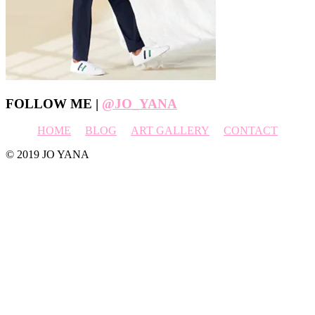
Footer
FOLLOW ME |
@JO_YANA
HOME
BLOG
ART GALLERY
CONTACT
© 2019 JO YANA