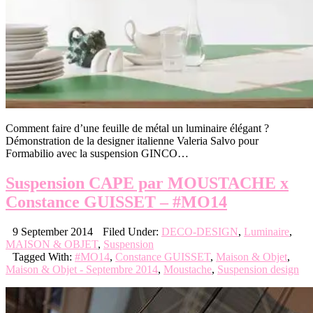
Comment faire d’une feuille de métal un luminaire élégant ?
Démonstration de la designer italienne Valeria Salvo pour
Formabilio avec la suspension GINCO…
Suspension CAPE par MOUSTACHE x
Constance GUISSET – #MO14
9 September 2014
Filed Under:
DECO-DESIGN
,
Luminaire
,
MAISON & OBJET
,
Suspension
Tagged With:
#MO14
,
Constance GUISSET
,
Maison & Objet
,
Maison & Objet - Septembre 2014
,
Moustache
,
Suspension design