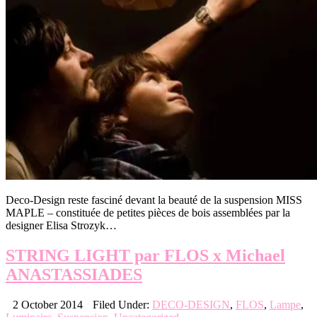
Deco-Design reste fasciné devant la beauté de la suspension MISS
MAPLE – constituée de petites pièces de bois assemblées par la
designer Elisa Strozyk…
STRING LIGHT par FLOS x Michael
ANASTASSIADES
2 October 2014
Filed Under:
DECO-DESIGN
,
FLOS
,
Lampe
,