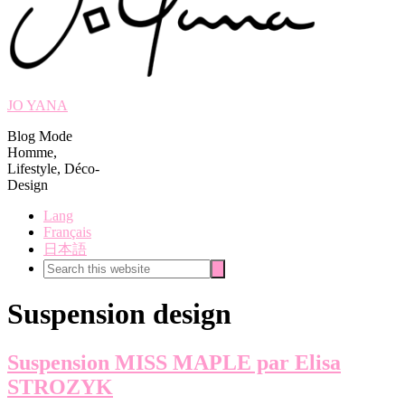
JO YANA
Blog Mode
Homme,
Lifestyle, Déco-
Design
Lang
Français
日本語
Search
Search
this
website
Suspension design
Suspension MISS MAPLE par Elisa
STROZYK