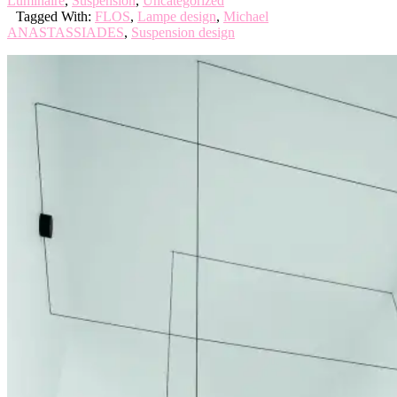
Luminaire
,
Suspension
,
Uncategorized
Tagged With:
FLOS
,
Lampe design
,
Michael
ANASTASSIADES
,
Suspension design