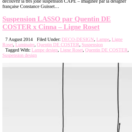
découvrir la très jolie suspension CAPE – imaginée par la designer
française Constance Guisset…
Suspension LASSO par Quentin DE
COSTER x Cinna – Ligne Roset
7 August 2014
Filed Under:
DECO-DESIGN
,
Lampe
,
Ligne
Roset
,
Luminaire
,
Quentin DE COSTER
,
Suspension
Tagged With:
Lampe design
,
Ligne Roset
,
Quentin DE COSTER
,
Suspension design