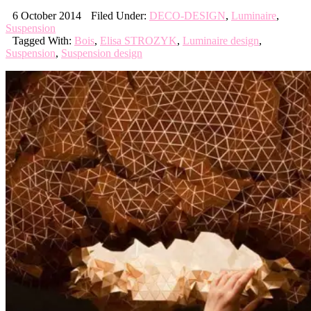
6 October 2014
Filed Under:
DECO-DESIGN
,
Luminaire
,
Suspension
Tagged With:
Bois
,
Elisa STROZYK
,
Luminaire design
,
Suspension
,
Suspension design