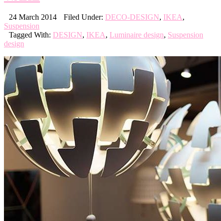
24 March 2014
Filed Under:
DECO-DESIGN
,
IKEA
,
Suspension
Tagged With:
DESIGN
,
IKEA
,
Luminaire design
,
Suspension
design