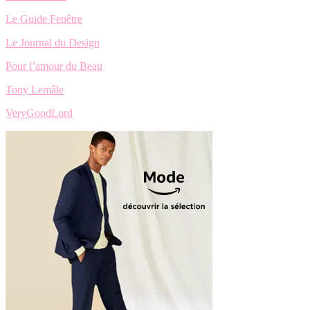
Le Guide Fenêtre
Le Journal du Design
Pour l’amour du Beau
Tony Lemâle
VeryGoodLord