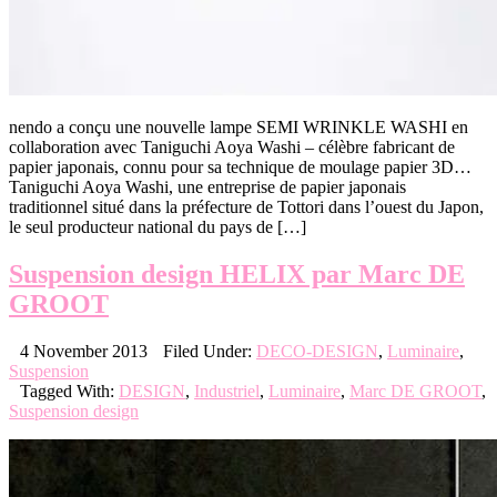
nendo a conçu une nouvelle lampe SEMI WRINKLE WASHI en
collaboration avec Taniguchi Aoya Washi – célèbre fabricant de
papier japonais, connu pour sa technique de moulage papier 3D…
Taniguchi Aoya Washi, une entreprise de papier japonais
traditionnel situé dans la préfecture de Tottori dans l’ouest du Japon,
le seul producteur national du pays de […]
Suspension design HELIX par Marc DE
GROOT
4 November 2013
Filed Under:
DECO-DESIGN
,
Luminaire
,
Suspension
Tagged With:
DESIGN
,
Industriel
,
Luminaire
,
Marc DE GROOT
,
Suspension design