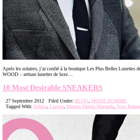
Après les solaires, j’ai confié à la boutique Les Plus Belles Lunettes
WOOD – artisan lunetier de luxe…
10 Most Desirable SNEAKERS
27 September 2012
Filed Under:
BLOG
,
MODE HOMME
Tagged With:
Adidas
,
Lanvin
,
Maison Martin Margiela
,
New Balan