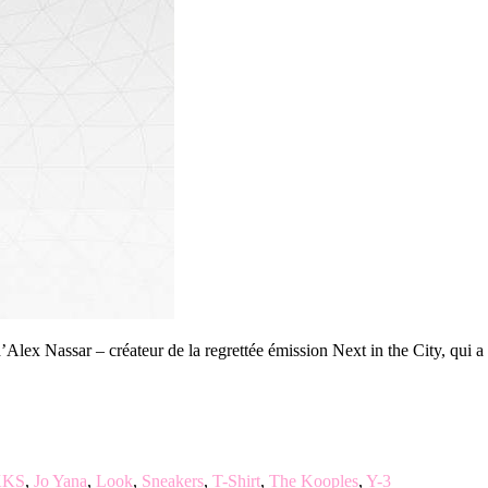
d’Alex Nassar – créateur de la regrettée émission Next in the City, qui a 
KKS
,
Jo Yana
,
Look
,
Sneakers
,
T-Shirt
,
The Kooples
,
Y-3