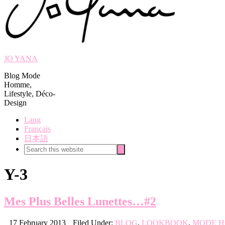
JO YANA
Blog Mode
Homme,
Lifestyle, Déco-
Design
Lang
Français
日本語
Search
Search
this
website
Y-3
Mes Plus Belles Lunettes…#2
17 February 2013
Filed Under:
BLOG
,
LOOKBOOK
,
MODE 