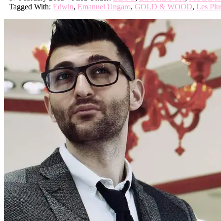
Tagged With:
Edwin
,
Emanuel Ungaro
,
GOLD & WOOD
,
Les Plu